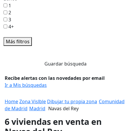
1
2
3
4+
Más filtros
Guardar búsqueda
Recibe alertas con las novedades por email
Ir a Mis búsquedas
Home
Zona Vislble
Dibujar tu propia zona
Comunidad
de Madrid
Madrid
Navas del Rey
6 viviendas en venta en