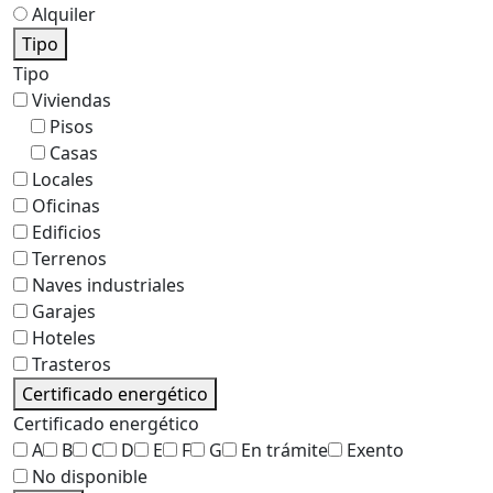
Alquiler
Tipo
Tipo
Viviendas
Pisos
Casas
Locales
Oficinas
Edificios
Terrenos
Naves industriales
Garajes
Hoteles
Trasteros
Certificado energético
Certificado energético
A
B
C
D
E
F
G
En trámite
Exento
No disponible