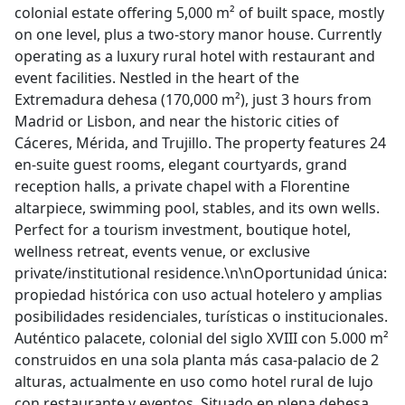
colonial estate offering 5,000 m² of built space, mostly
on one level, plus a two-story manor house. Currently
operating as a luxury rural hotel with restaurant and
event facilities. Nestled in the heart of the
Extremadura dehesa (170,000 m²), just 3 hours from
Madrid or Lisbon, and near the historic cities of
Cáceres, Mérida, and Trujillo. The property features 24
en-suite guest rooms, elegant courtyards, grand
reception halls, a private chapel with a Florentine
altarpiece, swimming pool, stables, and its own wells.
Perfect for a tourism investment, boutique hotel,
wellness retreat, events venue, or exclusive
private/institutional residence.\n\nOportunidad única:
propiedad histórica con uso actual hotelero y amplias
posibilidades residenciales, turísticas o institucionales.
Auténtico palacete, colonial del siglo XVIII con 5.000 m²
construidos en una sola planta más casa-palacio de 2
alturas, actualmente en uso como hotel rural de lujo
con restaurante y eventos. Situado en plena dehesa