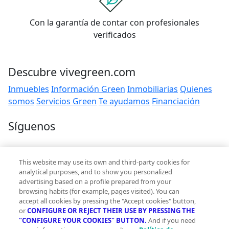
Con la garantía de contar con profesionales
verificados
Descubre vivegreen.com
Inmuebles
Información Green
Inmobiliarias
Quienes
somos
Servicios Green
Te ayudamos
Financiación
Síguenos
Contacto
This website may use its own and third-party cookies for
hola@vivegreen.com
analytical purposes, and to show you personalized
advertising based on a profile prepared from your
browsing habits (for example, pages visited). You can
accept all cookies by pressing the "Accept cookies" button,
or
CONFIGURE OR REJECT THEIR USE BY PRESSING THE
"CONFIGURE YOUR COOKIES" BUTTON.
And if you need