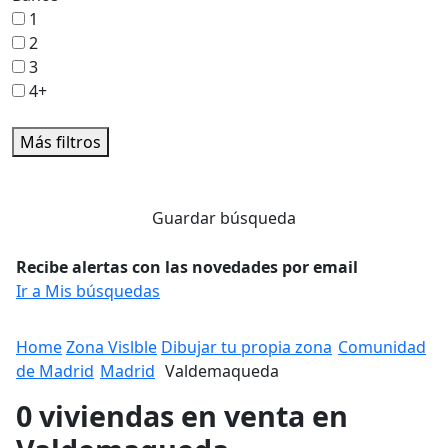
1
2
3
4+
Más filtros
Guardar búsqueda
Recibe alertas con las novedades por email
Ir a Mis búsquedas
Home
Zona Vislble
Dibujar tu propia zona
Comunidad
de Madrid
Madrid
Valdemaqueda
0 viviendas en venta en