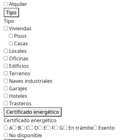
Alquiler
Tipo
Tipo
Viviendas
Pisos
Casas
Locales
Oficinas
Edificios
Terrenos
Naves industriales
Garajes
Hoteles
Trasteros
Certificado energético
Certificado energético
A
B
C
D
E
F
G
En trámite
Exento
No disponible