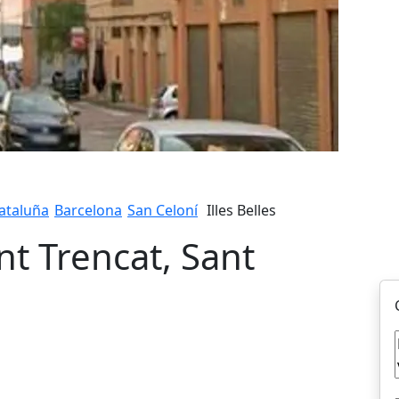
ataluña
Barcelona
San Celoní
Illes Belles
nt Trencat, Sant