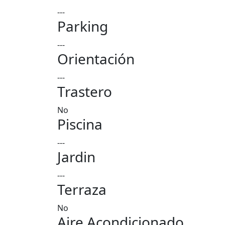
---
Parking
---
Orientación
---
Trastero
No
Piscina
---
Jardin
---
Terraza
No
Aire Acondicionado