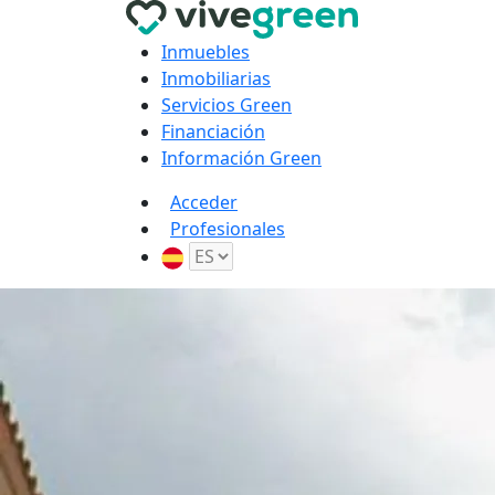
Inmuebles
Inmobiliarias
Servicios Green
Financiación
Información Green
Acceder
Profesionales