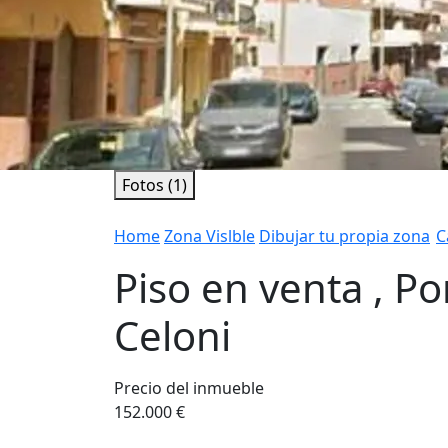
Fotos (1)
Home
Zona Vislble
Dibujar tu propia zona
C
Piso en venta , Po
Celoni
Precio del inmueble
152.000 €