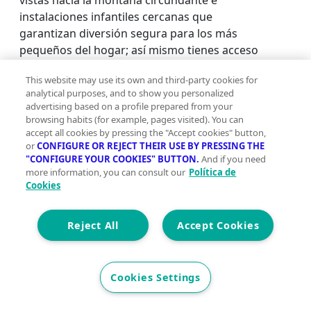
instalaciones infantiles cercanas que
garantizan diversión segura para los más
pequeños del hogar; así mismo tienes acceso
cercano a transporte público: autobuses
This website may use its own and third-party cookies for
habituales además del tren que conecta
analytical purposes, and to show you personalized
rápidamente con otras localidades
advertising based on a profile prepared from your
importantes.~~Aprovecha todas estas
browsing habits (for example, pages visited). You can
características junto al entorno natural
accept all cookies by pressing the "Accept cookies" button,
or
CONFIGURE OR REJECT THEIR USE BY PRESSING THE
idóneo.;
"CONFIGURE YOUR COOKIES" BUTTON.
And if you need
more information, you can consult our
Política de
Cookies
Casas en venta cerca de undefined
Casas en venta en San Celoní
Reject All
Accept Cookies
Casas en venta en Santa Maria de Palautordera
Casas en venta en Campins
Casas en venta en Vallgorguina
Cookies Settings
Ver más