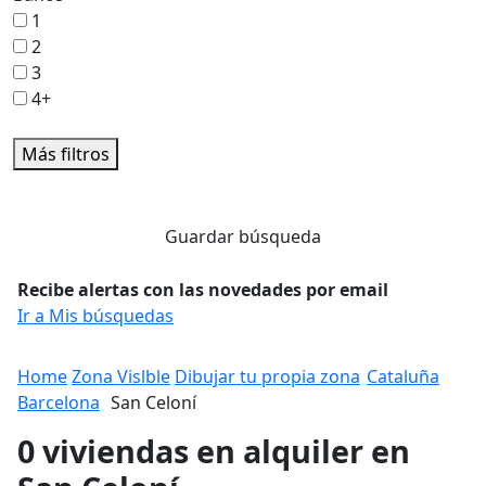
1
2
3
4+
Más filtros
Guardar búsqueda
Recibe alertas con las novedades por email
Ir a Mis búsquedas
Home
Zona Vislble
Dibujar tu propia zona
Cataluña
Barcelona
San Celoní
0 viviendas en alquiler en