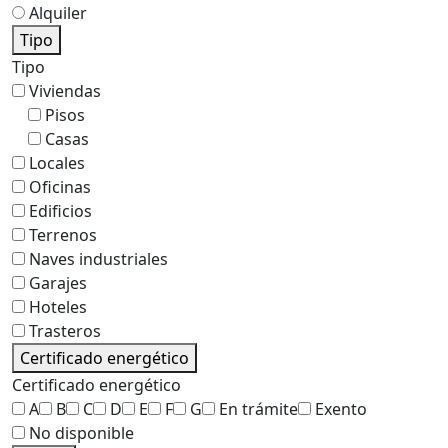
Alquiler
Tipo
Tipo
Viviendas
Pisos
Casas
Locales
Oficinas
Edificios
Terrenos
Naves industriales
Garajes
Hoteles
Trasteros
Certificado energético
Certificado energético
A
B
C
D
E
F
G
En trámite
Exento
No disponible