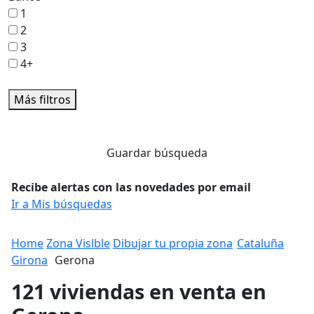
1
2
3
4+
Más filtros
Guardar búsqueda
Recibe alertas con las novedades por email
Ir a Mis búsquedas
Home
Zona Vislble
Dibujar tu propia zona
Cataluña
Girona
Gerona
121 viviendas en venta en