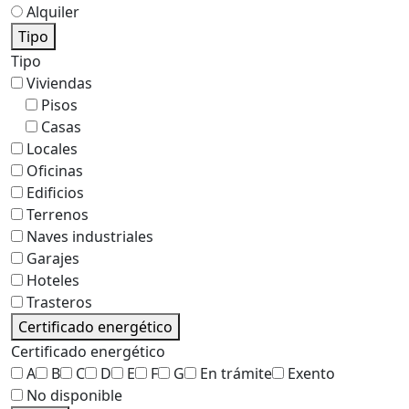
Alquiler
Tipo
Tipo
Viviendas
Pisos
Casas
Locales
Oficinas
Edificios
Terrenos
Naves industriales
Garajes
Hoteles
Trasteros
Certificado energético
Certificado energético
A
B
C
D
E
F
G
En trámite
Exento
No disponible