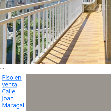
Piso en
venta
Calle
Joan
Maragall