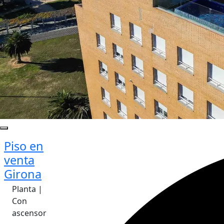
Piso en
venta
Girona
Planta |
Con
ascensor