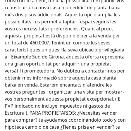
construcció adient, teniu la possibilitat d´expandir-vos
i construir una nova casa o un edifici de planta baixa
més dos pisos addicionals. Aquesta opció amplia les
possibilitats i us permet adaptar l´espai segons les
vostres necessitats i preferències. Quant al preu,
aquesta propietat està disponible per a la venda per
un total de 460.000?. Tenint en compte les seves
característiques úniques i la seva ubicació privilegiada
a l´Eixample Sud de Girona, aquesta oferta representa
una gran oportunitat per adquirir una propietat
versàtil i prometedora. No dubteu a contactar-nos per
obtenir més informació sobre aquesta casa planta
baixa en venda. Estarem encantats d´atendre les
vostres preguntes i organitzar una visita per mostrar-
vos personalment aquesta propietat excepcional. ( El
PVP indicado no incluye impuestos ni gastos de
Escritura ). PARA PROPIETARIOS: ¿Necesitas vender
para comprar? te ayudamos coordinándolo todo y con
hipoteca cambio de casa.¿Tienes prisa en vender? te