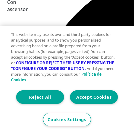
Con
ascensor
This website may use its own and third-party cookies for
analytical purposes, and to show you personalized
advertising based on a profile prepared from your
browsing habits (for example, pages visited). You can
accept all cookies by pressing the "Accept cookies" button,
or
CONFIGURE OR REJECT THEIR USE BY PRESSING THE
"CONFIGURE YOUR COOKIES" BUTTON.
And if you need
more information, you can consult our
Política de
Cookies
Reject All
Accept Cookies
Cookies Settings