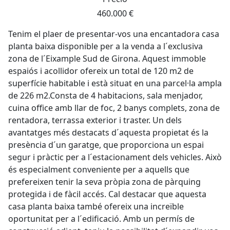
460.000 €
Tenim el plaer de presentar-vos una encantadora casa
planta baixa disponible per a la venda a l´exclusiva
zona de l´Eixample Sud de Girona. Aquest immoble
espaiós i acollidor ofereix un total de 120 m2 de
superfície habitable i està situat en una parcel·la ampla
de 226 m2.Consta de 4 habitacions, sala menjador,
cuina office amb llar de foc, 2 banys complets, zona de
rentadora, terrassa exterior i traster. Un dels
avantatges més destacats d´aquesta propietat és la
presència d´un garatge, que proporciona un espai
segur i pràctic per a l´estacionament dels vehicles. Això
és especialment conveniente per a aquells que
prefereixen tenir la seva pròpia zona de pàrquing
protegida i de fàcil accés. Cal destacar que aquesta
casa planta baixa també ofereix una increïble
oportunitat per a l´edificació. Amb un permís de