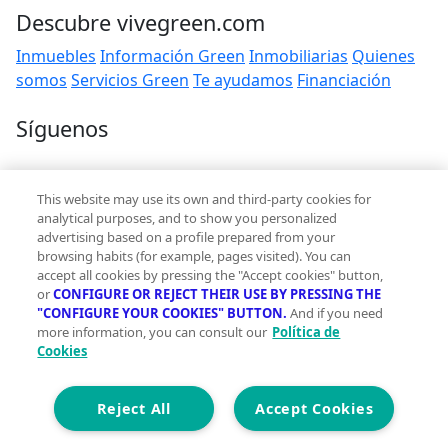
Descubre vivegreen.com
Inmuebles
Información Green
Inmobiliarias
Quienes
somos
Servicios Green
Te ayudamos
Financiación
Síguenos
Contacto
This website may use its own and third-party cookies for
hola@vivegreen.com
analytical purposes, and to show you personalized
advertising based on a profile prepared from your
browsing habits (for example, pages visited). You can
accept all cookies by pressing the "Accept cookies" button,
or
CONFIGURE OR REJECT THEIR USE BY PRESSING THE
"CONFIGURE YOUR COOKIES" BUTTON.
And if you need
more information, you can consult our
Política de
Aviso Legal
Cookies
Condiciones de uso
Politica de privacidad
Política de cookies
Reject All
Accept Cookies
Accesibilidad