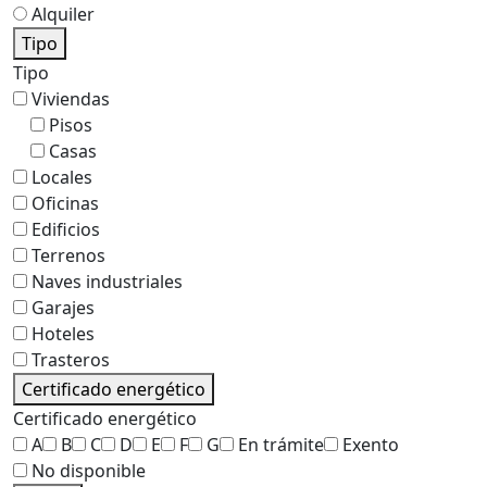
Alquiler
Tipo
Tipo
Viviendas
Pisos
Casas
Locales
Oficinas
Edificios
Terrenos
Naves industriales
Garajes
Hoteles
Trasteros
Certificado energético
Certificado energético
A
B
C
D
E
F
G
En trámite
Exento
No disponible