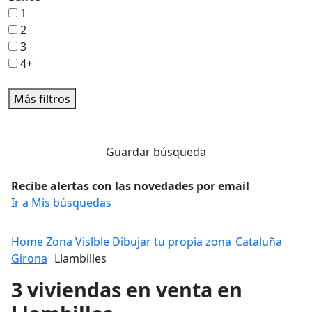
1
2
3
4+
Más filtros
Guardar búsqueda
Recibe alertas con las novedades por email
Ir a Mis búsquedas
Home
Zona Vislble
Dibujar tu propia zona
Cataluña
Girona
Llambilles
3 viviendas en venta en