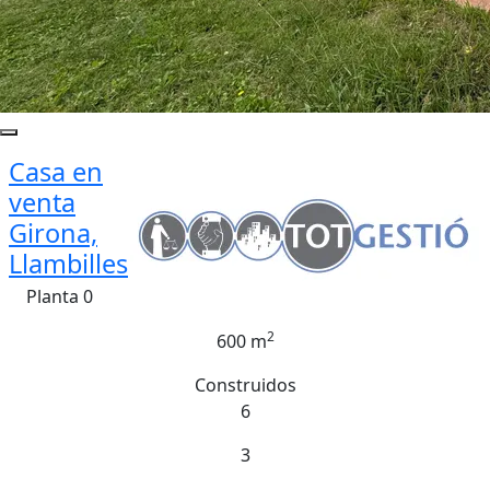
Casa en
venta
Girona,
Llambilles
Planta 0
2
600 m
Construidos
6
3