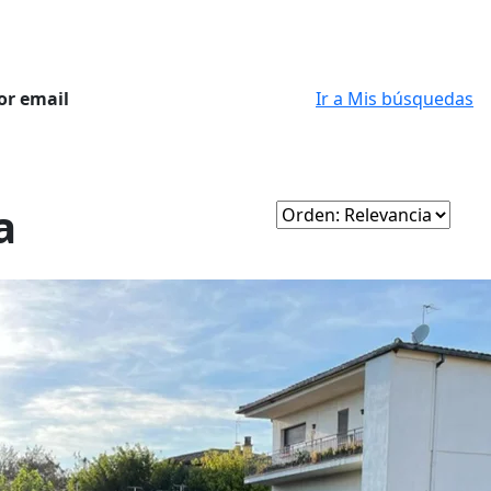
or email
Ir a Mis búsquedas
a