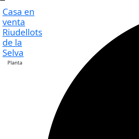
Casa en
venta
Riudellots
de la
Selva
Planta