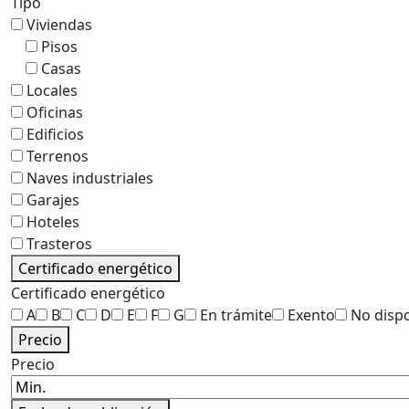
Tipo
Viviendas
Pisos
Casas
Locales
Oficinas
Edificios
Terrenos
Naves industriales
Garajes
Hoteles
Trasteros
Certificado energético
Certificado energético
A
B
C
D
E
F
G
En trámite
Exento
No disp
Precio
Precio