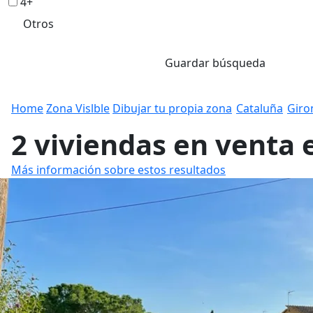
4+
Otros
Guardar búsqueda
Home
Zona Vislble
Dibujar tu propia zona
Cataluña
Giro
2 viviendas en venta e
Más información sobre estos resultados