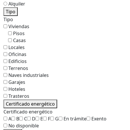
Alquiler
Tipo
Tipo
Viviendas
Pisos
Casas
Locales
Oficinas
Edificios
Terrenos
Naves industriales
Garajes
Hoteles
Trasteros
Certificado energético
Certificado energético
A
B
C
D
E
F
G
En trámite
Exento
No disponible