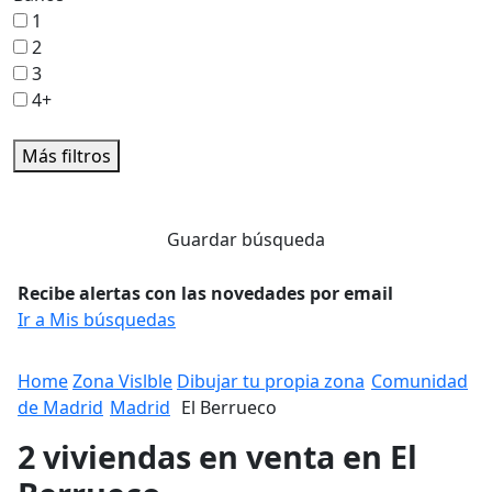
1
2
3
4+
Más filtros
Guardar búsqueda
Recibe alertas con las novedades por email
Ir a Mis búsquedas
Home
Zona Vislble
Dibujar tu propia zona
Comunidad
de Madrid
Madrid
El Berrueco
2 viviendas en venta en El