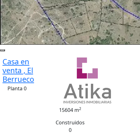
Casa en
venta , El
Berrueco
Planta 0
2
15604 m
Construidos
0