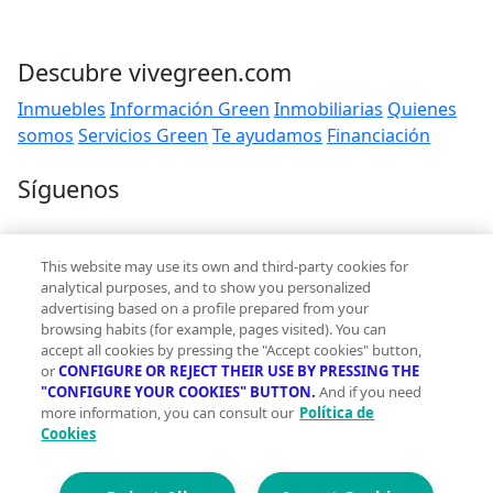
Descubre vivegreen.com
Inmuebles
Información Green
Inmobiliarias
Quienes
somos
Servicios Green
Te ayudamos
Financiación
Síguenos
Contacto
This website may use its own and third-party cookies for
hola@vivegreen.com
analytical purposes, and to show you personalized
advertising based on a profile prepared from your
browsing habits (for example, pages visited). You can
accept all cookies by pressing the "Accept cookies" button,
or
CONFIGURE OR REJECT THEIR USE BY PRESSING THE
"CONFIGURE YOUR COOKIES" BUTTON.
And if you need
more information, you can consult our
Política de
Aviso Legal
Cookies
Condiciones de uso
Politica de privacidad