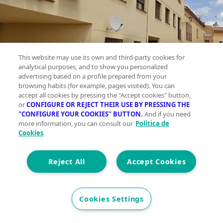
This website may use its own and third-party cookies for
analytical purposes, and to show you personalized
advertising based on a profile prepared from your
browsing habits (for example, pages visited). You can
accept all cookies by pressing the "Accept cookies" button,
or
CONFIGURE OR REJECT THEIR USE BY PRESSING THE
"CONFIGURE YOUR COOKIES" BUTTON.
And if you need
Piso en
more information, you can consult our
Política de
venta ,
Cookies
Casco
antiguo
Reject All
Accept Cookies
torrelaguna,
Torrelaguna
Cookies Settings
Planta 2 | Con
ascensor