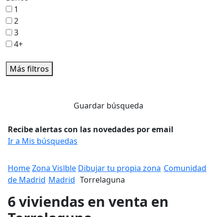
1
2
3
4+
Más filtros
Guardar búsqueda
Recibe alertas con las novedades por email
Ir a Mis búsquedas
Home
Zona Vislble
Dibujar tu propia zona
Comunidad
de Madrid
Madrid
Torrelaguna
6 viviendas en venta en