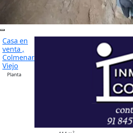
Casa en
venta ,
Colmenar
Viejo
Planta
2