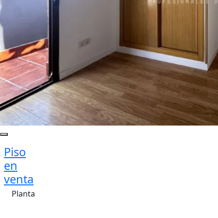
Piso
en
venta
Planta