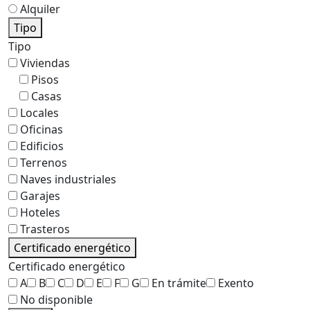
Alquiler
Tipo
Tipo
Viviendas
Pisos
Casas
Locales
Oficinas
Edificios
Terrenos
Naves industriales
Garajes
Hoteles
Trasteros
Certificado energético
Certificado energético
A
B
C
D
E
F
G
En trámite
Exento
No disponible