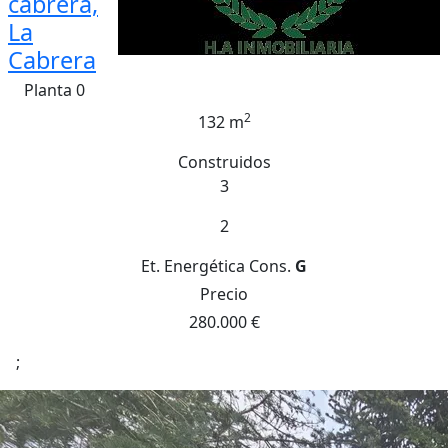
cabrera,
La
Cabrera
Planta 0
2
132 m
Construidos
3
2
Et. Energética
Cons.
G
Precio
280.000 €
;