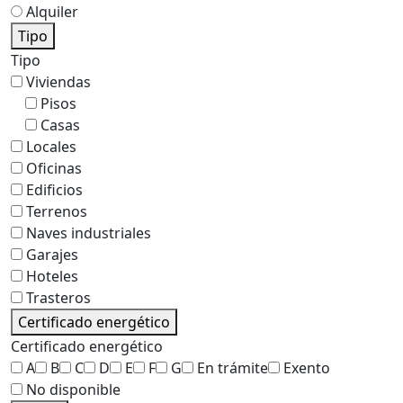
Alquiler
Tipo
Tipo
Viviendas
Pisos
Casas
Locales
Oficinas
Edificios
Terrenos
Naves industriales
Garajes
Hoteles
Trasteros
Certificado energético
Certificado energético
A
B
C
D
E
F
G
En trámite
Exento
No disponible