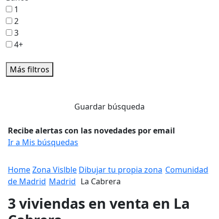
1
2
3
4+
Más filtros
Guardar búsqueda
Recibe alertas con las novedades por email
Ir a Mis búsquedas
Home
Zona Vislble
Dibujar tu propia zona
Comunidad
de Madrid
Madrid
La Cabrera
3 viviendas en venta en La