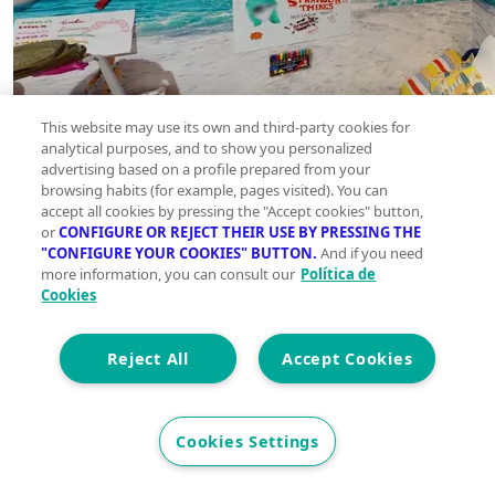
This website may use its own and third-party cookies for
analytical purposes, and to show you personalized
advertising based on a profile prepared from your
browsing habits (for example, pages visited). You can
accept all cookies by pressing the "Accept cookies" button,
or
CONFIGURE OR REJECT THEIR USE BY PRESSING THE
"CONFIGURE YOUR COOKIES" BUTTON.
And if you need
more information, you can consult our
Política de
Cookies
Reject All
Accept Cookies
Cookies Settings