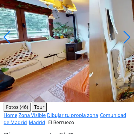
Fotos (46)
Tour
Home
Zona Vislble
Dibujar tu propia zona
Comunidad
de Madrid
Madrid
El Berrueco