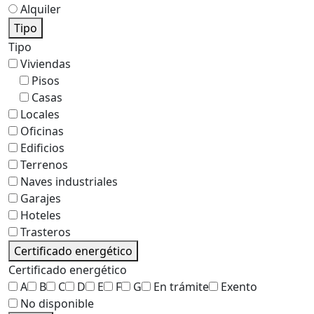
Alquiler
Tipo
Tipo
Viviendas
Pisos
Casas
Locales
Oficinas
Edificios
Terrenos
Naves industriales
Garajes
Hoteles
Trasteros
Certificado energético
Certificado energético
A
B
C
D
E
F
G
En trámite
Exento
No disponible