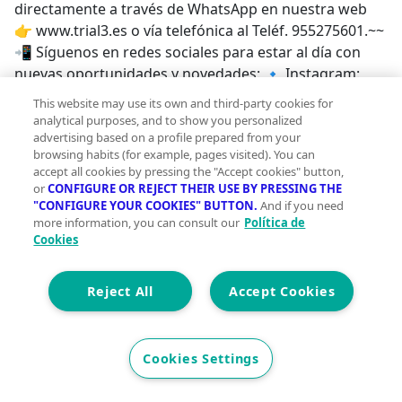
directamente a través de WhatsApp en nuestra web
👉 www.trial3.es o vía telefónica al Teléf. 955275601.~~
📲 Síguenos en redes sociales para estar al día con
nuevas oportunidades y novedades: 🔹 Instagram:
inmobiliariatrial3 🔹 Facebook: inmobiliariatrial3🔹
This website may use its own and third-party cookies for
Twitter: inmobiliariatrial3🔹 Telegram:
analytical purposes, and to show you personalized
oportunidadestrial3~;
advertising based on a profile prepared from your
browsing habits (for example, pages visited). You can
accept all cookies by pressing the "Accept cookies" button,
or
CONFIGURE OR REJECT THEIR USE BY PRESSING THE
"CONFIGURE YOUR COOKIES" BUTTON.
And if you need
more information, you can consult our
Política de
Cookies
Reject All
Accept Cookies
Cookies Settings