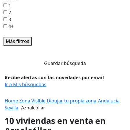
1
2
3
4+
Más filtros
Guardar búsqueda
Recibe alertas con las novedades por email
Ir a Mis búsquedas
Home
Zona Vislble
Dibujar tu propia zona
Andalucía
Sevilla
Aznalcóllar
10 viviendas en venta en