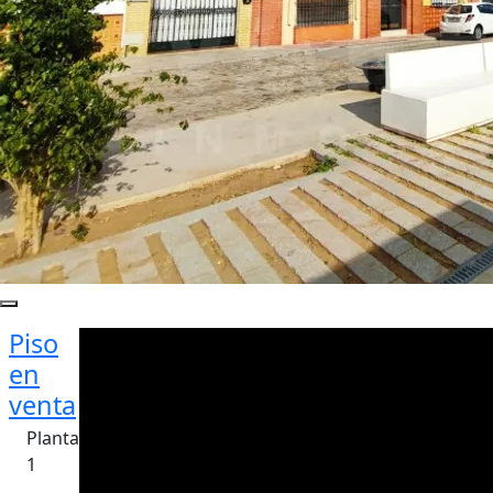
Piso
en
venta
Planta
1