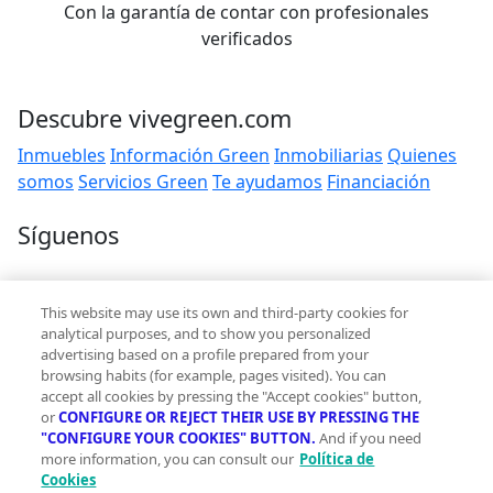
Con la garantía de contar con profesionales
verificados
Descubre vivegreen.com
Inmuebles
Información Green
Inmobiliarias
Quienes
somos
Servicios Green
Te ayudamos
Financiación
Síguenos
Contacto
This website may use its own and third-party cookies for
hola@vivegreen.com
analytical purposes, and to show you personalized
advertising based on a profile prepared from your
browsing habits (for example, pages visited). You can
accept all cookies by pressing the "Accept cookies" button,
or
CONFIGURE OR REJECT THEIR USE BY PRESSING THE
"CONFIGURE YOUR COOKIES" BUTTON.
And if you need
more information, you can consult our
Política de
Aviso Legal
Cookies
Condiciones de uso