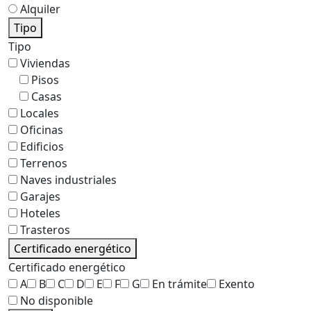
Alquiler
Tipo
Tipo
Viviendas
Pisos
Casas
Locales
Oficinas
Edificios
Terrenos
Naves industriales
Garajes
Hoteles
Trasteros
Certificado energético
Certificado energético
A
B
C
D
E
F
G
En trámite
Exento
No disponible