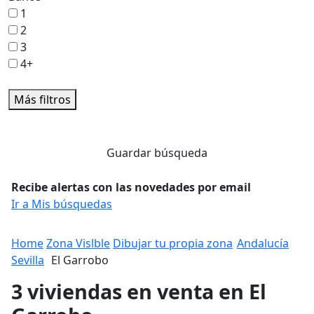
1
2
3
4+
Más filtros
Guardar búsqueda
Recibe alertas con las novedades por email
Ir a Mis búsquedas
Home
Zona Vislble
Dibujar tu propia zona
Andalucía
Sevilla
El Garrobo
3 viviendas en venta en El