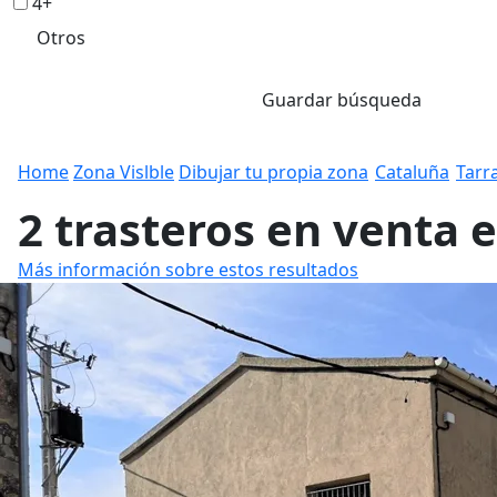
4+
Otros
Guardar búsqueda
Home
Zona Vislble
Dibujar tu propia zona
Cataluña
Tarr
2 trasteros en venta 
Más información sobre estos resultados