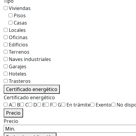
Tipo
Viviendas
Pisos
Casas
Locales
Oficinas
Edificios
Terrenos
Naves industriales
Garajes
Hoteles
Trasteros
Certificado energético
Certificado energético
A
B
C
D
E
F
G
En trámite
Exento
No disp
Precio
Precio