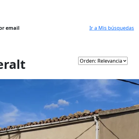
or email
Ir a Mis búsquedas
eralt