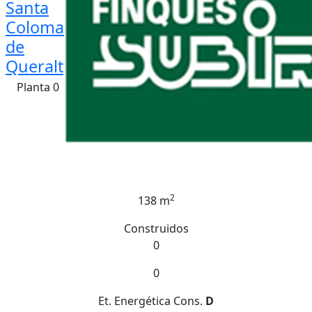
Santa
Coloma
de
Queralt
Planta 0
2
138 m
Construidos
0
0
Et. Energética
Cons.
D