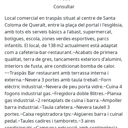
Consultar
Local comercial en traspàs situat al centre de Santa
Coloma de Queralt, entre la plaça del portal i l'església,
amb tots els serveis bàsics a l'abast, supermercat,
botigues, escola, zones verdes-esportives, parcs
infantils. El local, de 138 m2 actualment està adaptat
com a cafeteria-bar-restaurant.~Acabats de primera
qualitat, terra de gres, tancaments exteriors d'alumini,
interiors de fusta, aire condicionat-bomba de calor.
~~Traspàs Bar restaurant amb terrassa interna i
externa.~Nevera 3 portes amb taula treball.~Forn
elèctric industrial.~Nevera de peu porta vidre.~Cuina 4
fogons industrial gas.~Fregidora doble 8litres.~Planxa
gas industrial.~2 rentaplats de cuina i barra.~Ampoller
barra industrial.~Taula cafetera.~Nevera taulell 3
portes.~Caixa registradora tpv.~Aigüeres barra i cuinal
pedal.~Taules cadires i tamborets.~3 aires
condicionats.~Campana extracció amb contingència