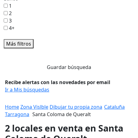
1
2
3
4+
Más filtros
Guardar búsqueda
Recibe alertas con las novedades por email
Ir a Mis búsquedas
Home
Zona Vislble
Dibujar tu propia zona
Cataluña
Tarragona
Santa Coloma de Queralt
2 locales en venta en Santa