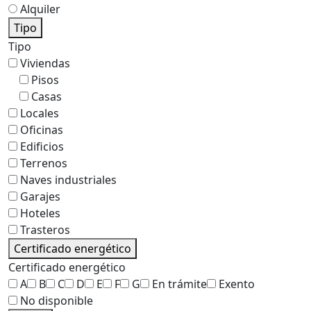
Alquiler
Tipo
Tipo
Viviendas
Pisos
Casas
Locales
Oficinas
Edificios
Terrenos
Naves industriales
Garajes
Hoteles
Trasteros
Certificado energético
Certificado energético
A
B
C
D
E
F
G
En trámite
Exento
No disponible