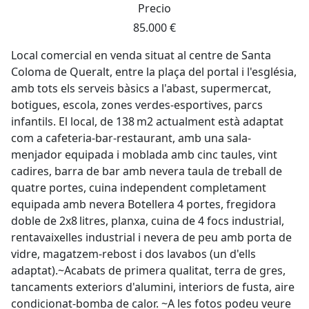
Precio
85.000 €
Local comercial en venda situat al centre de Santa
Coloma de Queralt, entre la plaça del portal i l'església,
amb tots els serveis bàsics a l'abast, supermercat,
botigues, escola, zones verdes-esportives, parcs
infantils. El local, de 138 m2 actualment està adaptat
com a cafeteria-bar-restaurant, amb una sala-
menjador equipada i moblada amb cinc taules, vint
cadires, barra de bar amb nevera taula de treball de
quatre portes, cuina independent completament
equipada amb nevera Botellera 4 portes, fregidora
doble de 2x8 litres, planxa, cuina de 4 focs industrial,
rentavaixelles industrial i nevera de peu amb porta de
vidre, magatzem-rebost i dos lavabos (un d'ells
adaptat).~Acabats de primera qualitat, terra de gres,
tancaments exteriors d'alumini, interiors de fusta, aire
condicionat-bomba de calor. ~A les fotos podeu veure