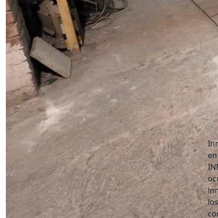
In
en
IN
oc
in
lo
co