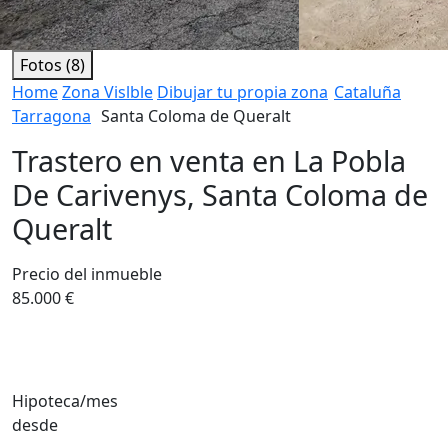
Fotos (8)
Home
Zona Vislble
Dibujar tu propia zona
Cataluña
Tarragona
Santa Coloma de Queralt
Trastero en venta en La Pobla
De Carivenys, Santa Coloma de
Queralt
Precio del inmueble
85.000 €
Hipoteca/mes
desde