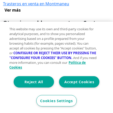
Trasteros en venta en Montmaneu
Ver más
Otros inmuebles en venta en Santa
Coloma de Queralt
This website may use its own and third-party cookies for
analytical purposes, and to show you personalized
Pisos en venta en Santa Coloma de Queralt
advertising based on a profile prepared from your
Casas en venta en Santa Coloma de Queralt
browsing habits (for example, pages visited). You can
Locales en venta en Santa Coloma de Queralt
accept all cookies by pressing the "Accept cookies" button,
or
CONFIGURE OR REJECT THEIR USE BY PRESSING THE
Oficinas en venta en Santa Coloma de Queralt
"CONFIGURE YOUR COOKIES" BUTTON.
And if you need
Edificios en venta en Santa Coloma de Queralt
more information, you can consult our
Política de
Terrenos en venta en Santa Coloma de Queralt
Cookies
Naves industriales en venta en Santa Coloma de
Queralt
Reject All
Accept Cookies
Garajes en venta en Santa Coloma de Queralt
Hoteles en venta en Santa Coloma de Queralt
Viviendas en venta en Santa Coloma de Queralt
Cookies Settings
Trasteros en alquiler en Santa Coloma