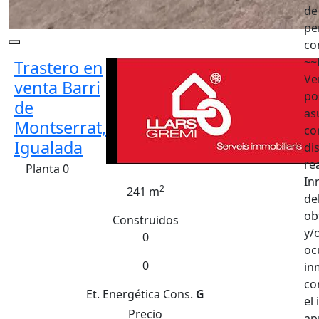
de
pe
co
~~
Trastero en
Ve
venta Barri
po
de
as
Montserrat,
co
Igualada
di
re
Planta 0
In
2
241 m
de
ob
Construidos
y/
0
oc
0
in
co
Et. Energética
Cons.
G
el
Precio
ap