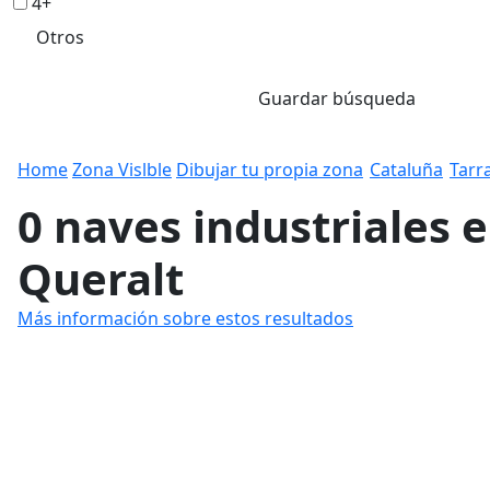
4+
Otros
Guardar búsqueda
Home
Zona Vislble
Dibujar tu propia zona
Cataluña
Tarr
0 naves industriales 
Queralt
Más información sobre estos resultados