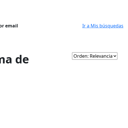
or email
Ir a Mis búsquedas
ma de