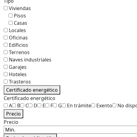
Tipo
Viviendas
Pisos
Casas
Locales
Oficinas
Edificios
Terrenos
Naves industriales
Garajes
Hoteles
Trasteros
Certificado energético
Certificado energético
A
B
C
D
E
F
G
En trámite
Exento
No disp
Precio
Precio