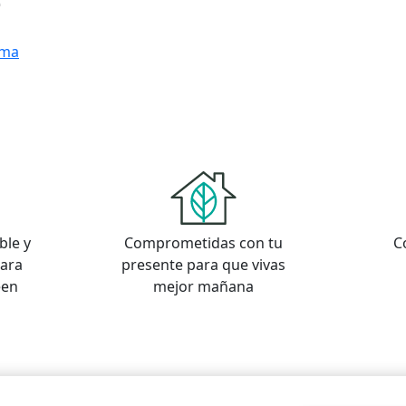
e
oma
ble y
Comprometidas con tu
C
para
presente para que vivas
een
mejor mañana