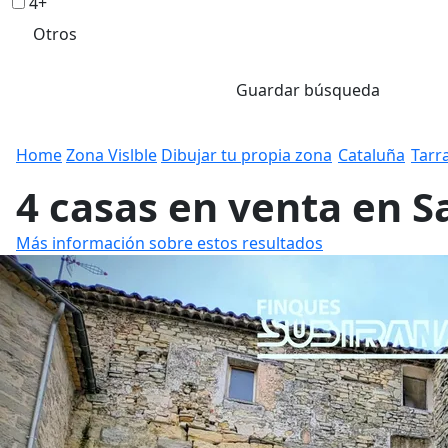
4+
Otros
Guardar búsqueda
Home
Zona Vislble
Dibujar tu propia zona
Cataluña
Tarr
4 casas en venta en 
Más información sobre estos resultados