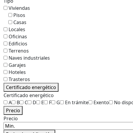
Tipo
Viviendas
Pisos
Casas
Locales
Oficinas
Edificios
Terrenos
Naves industriales
Garajes
Hoteles
Trasteros
Certificado energético
Certificado energético
A
B
C
D
E
F
G
En trámite
Exento
No disp
Precio
Precio