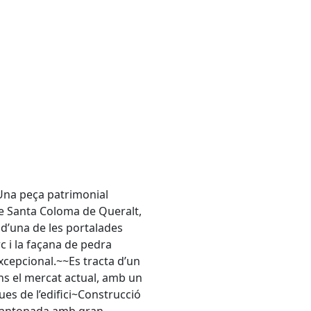
Una peça patrimonial
de Santa Coloma de Queralt,
 d’una de les portalades
rc i la façana de pedra
excepcional.~~Es tracta d’un
ns el mercat actual, amb un
ues de l’edifici~Construcció