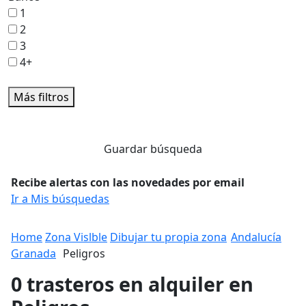
1
2
3
4+
Más filtros
Guardar búsqueda
Recibe alertas con las novedades por email
Ir a Mis búsquedas
Home
Zona Vislble
Dibujar tu propia zona
Andalucía
Granada
Peligros
0 trasteros en alquiler en