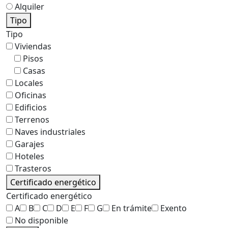
Alquiler
Tipo
Tipo
Viviendas
Pisos
Casas
Locales
Oficinas
Edificios
Terrenos
Naves industriales
Garajes
Hoteles
Trasteros
Certificado energético
Certificado energético
A
B
C
D
E
F
G
En trámite
Exento
No disponible