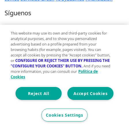
Síguenos
Contacto
This website may use its own and third-party cookies for
hola@vivegreen.com
analytical purposes, and to show you personalized
advertising based on a profile prepared from your
browsing habits (for example, pages visited). You can
accept all cookies by pressing the "Accept cookies" button,
or
CONFIGURE OR REJECT THEIR USE BY PRESSING THE
"CONFIGURE YOUR COOKIES" BUTTON.
And if you need
more information, you can consult our
Política de
Aviso Legal
Cookies
Condiciones de uso
Politica de privacidad
Política de cookies
Reject All
Accept Cookies
Accesibilidad
© 2026 Vivegreen - Todos los derechos reservados - UCI
Cookies Settings
SERVICIOS PARA PROFESIONALES INMOBILIARIOS, S.A.U