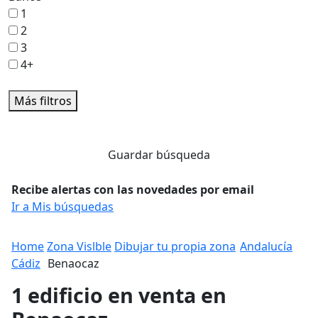
1
2
3
4+
Más filtros
Guardar búsqueda
Recibe alertas con las novedades por email
Ir a Mis búsquedas
Home
Zona Vislble
Dibujar tu propia zona
Andalucía
Cádiz
Benaocaz
1 edificio en venta en