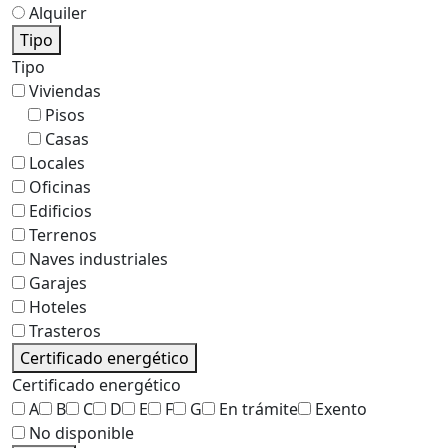
Alquiler
Tipo
Tipo
Viviendas
Pisos
Casas
Locales
Oficinas
Edificios
Terrenos
Naves industriales
Garajes
Hoteles
Trasteros
Certificado energético
Certificado energético
A
B
C
D
E
F
G
En trámite
Exento
No disponible