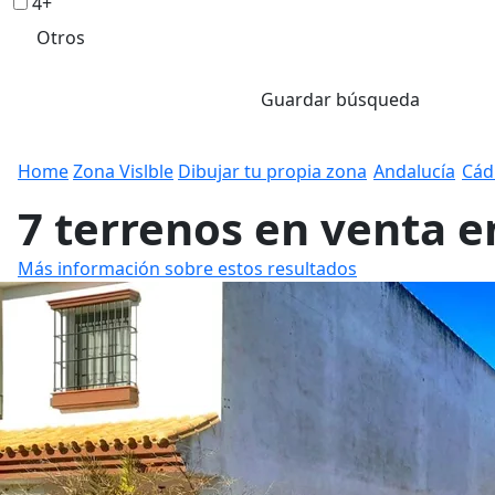
4+
Otros
Guardar búsqueda
Home
Zona Vislble
Dibujar tu propia zona
Andalucía
Cád
7 terrenos en venta e
Más información sobre estos resultados