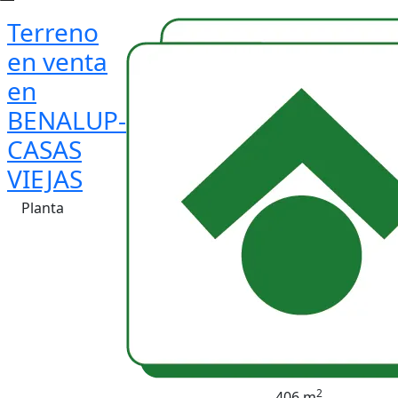
Terreno
en venta
en
BENALUP-
CASAS
VIEJAS
Planta
2
406 m