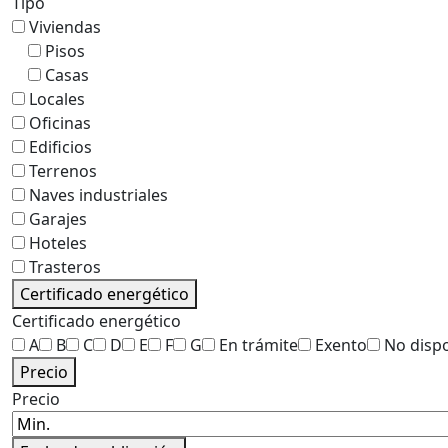
Tipo
Viviendas
Pisos
Casas
Locales
Oficinas
Edificios
Terrenos
Naves industriales
Garajes
Hoteles
Trasteros
Certificado energético
Certificado energético
A
B
C
D
E
F
G
En trámite
Exento
No disp
Precio
Precio