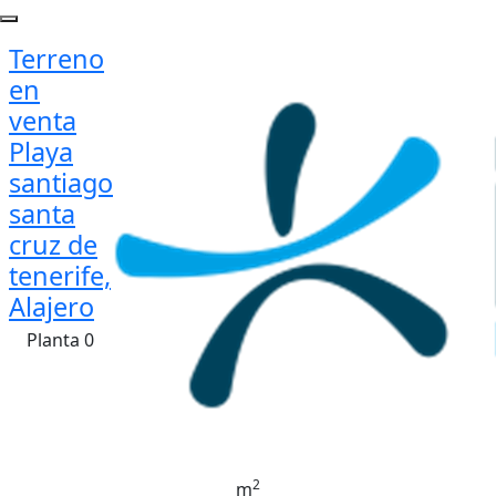
Terreno
en
venta
Playa
santiago
santa
cruz de
tenerife,
Alajero
Planta 0
2
m