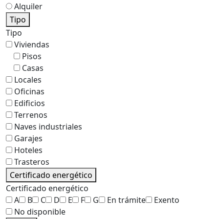
Alquiler
Tipo
Tipo
Viviendas
Pisos
Casas
Locales
Oficinas
Edificios
Terrenos
Naves industriales
Garajes
Hoteles
Trasteros
Certificado energético
Certificado energético
A
B
C
D
E
F
G
En trámite
Exento
No disponible