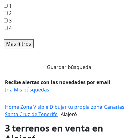
1
2
3
4+
Más filtros
Guardar búsqueda
Recibe alertas con las novedades por email
Ir a Mis búsquedas
Home
Zona Vislble
Dibujar tu propia zona
Canarias
Santa Cruz de Tenerife
Alajeró
3 terrenos en venta en