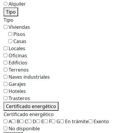
Alquiler
Tipo
Tipo
Viviendas
Pisos
Casas
Locales
Oficinas
Edificios
Terrenos
Naves industriales
Garajes
Hoteles
Trasteros
Certificado energético
Certificado energético
A
B
C
D
E
F
G
En trámite
Exento
No disponible