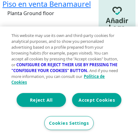
Piso en venta Benamaurel
Planta Ground floor
This website may use its own and third-party cookies for
analytical purposes, and to show you personalized
2
500 m
advertising based on a profile prepared from your
browsing habits (for example, pages visited). You can
Construidos
accept all cookies by pressing the "Accept cookies" button,
0
or
CONFIGURE OR REJECT THEIR USE BY PRESSING THE
"CONFIGURE YOUR COOKIES" BUTTON.
And if you need
0
more information, you can consult our
Política de
Cookies
Et. Energética
No disponible
Precio
12 %
Reject All
Accept Cookies
110.000 €
125.000 €
Cookies Settings
¡Oportunidad Única de Inversión en Benamaurel,
Granada! Se venden dos amplios locales comerciales,