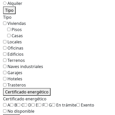
Alquiler
Tipo
Tipo
Viviendas
Pisos
Casas
Locales
Oficinas
Edificios
Terrenos
Naves industriales
Garajes
Hoteles
Trasteros
Certificado energético
Certificado energético
A
B
C
D
E
F
G
En trámite
Exento
No disponible