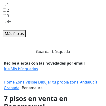
1
2
3
4+
Más filtros
Guardar búsqueda
Recibe alertas con las novedades por email
Ir a Mis búsquedas
Home
Zona Vislble
Dibujar tu propia zona
Andalucía
Granada
Benamaurel
7 pisos en venta en