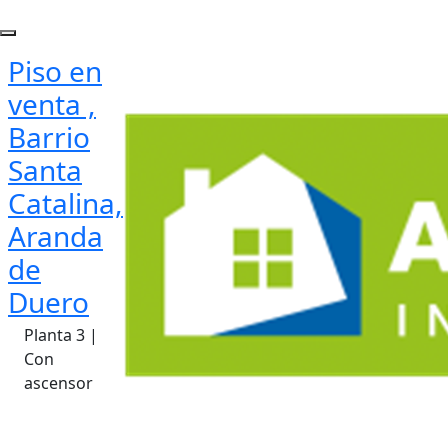
Piso en
venta ,
Barrio
Santa
Catalina,
Aranda
de
Duero
Planta 3 |
Con
ascensor