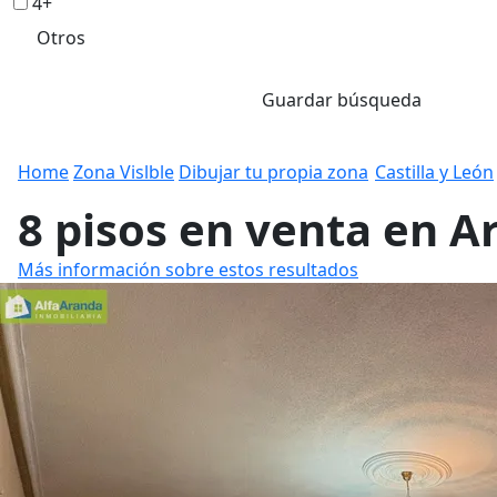
4+
Otros
Guardar búsqueda
Home
Zona Vislble
Dibujar tu propia zona
Castilla y León
8 pisos en venta en 
Más información sobre estos resultados