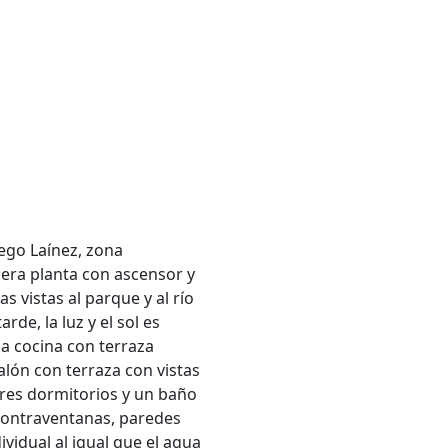
iego Laínez, zona
cera planta con ascensor y
s vistas al parque y al río
rde, la luz y el sol es
ia cocina con terraza
alón con terraza con vistas
tres dormitorios y un baño
contraventanas, paredes
ividual al igual que el agua