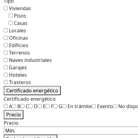
Tipo
Viviendas
Pisos
Casas
Locales
Oficinas
Edificios
Terrenos
Naves industriales
Garajes
Hoteles
Trasteros
Certificado energético
Certificado energético
A
B
C
D
E
F
G
En trámite
Exento
No disp
Precio
Precio