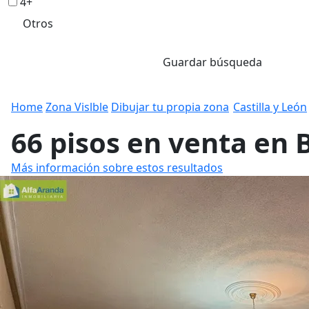
4+
Otros
Guardar búsqueda
Home
Zona Vislble
Dibujar tu propia zona
Castilla y León
66 pisos en venta en 
Más información sobre estos resultados