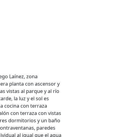
iego Laínez, zona
cera planta con ascensor y
s vistas al parque y al río
rde, la luz y el sol es
ia cocina con terraza
alón con terraza con vistas
tres dormitorios y un baño
contraventanas, paredes
ividual al igual que el agua