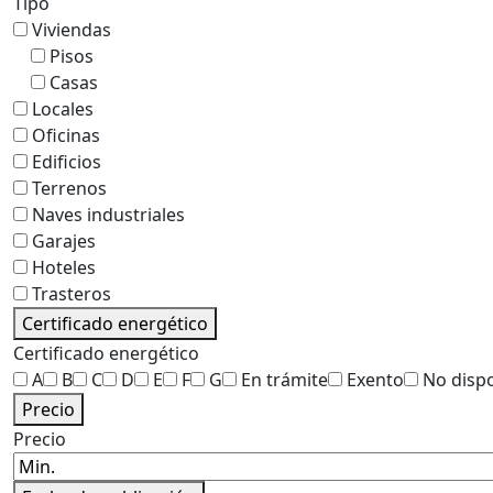
Tipo
Viviendas
Pisos
Casas
Locales
Oficinas
Edificios
Terrenos
Naves industriales
Garajes
Hoteles
Trasteros
Certificado energético
Certificado energético
A
B
C
D
E
F
G
En trámite
Exento
No disp
Precio
Precio