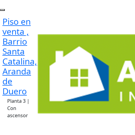
Piso en
venta ,
Barrio
Santa
Catalina,
Aranda
de
Duero
Planta 3 |
Con
ascensor