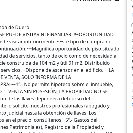
randa de Duero
SE PUEDE VISITAR NI FINANCIAR !!!~OPORTUNIDAD
de visitar interiormente.~Este tipo de compra no
ntinuación.~~Magnífica oportunidad de piso situado
ad de servicios, tanto de ocio como de necesidad a
cie construida de 104 m2 y útil 91 m2. Distribuido
servicios. ~Dispone de ascensor en el edificio.~~LA
DE VENTA, SOLO INFORMA DE LA
:~~1º.- No permite hipoteca sobre el inmueble,
.~2º.- VENTA SIN POSESIÓN, LA PROPIEDAD NO SE
n de las llaves dependerá del curso del
nte lo solicite, nuestros profesionales (abogado y
 judicial hasta la obtención de llaves. Los
os en el precio, consúltenos.~5º.- Gastos del
es Patrimoniales), Registro de la Propiedad y