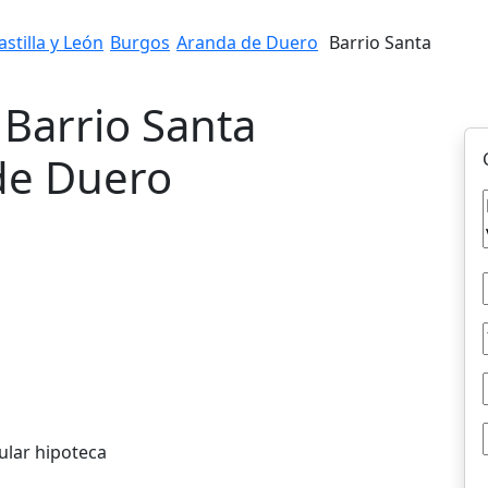
astilla y León
Burgos
Aranda de Duero
Barrio Santa
 Barrio Santa
 de Duero
ular hipoteca