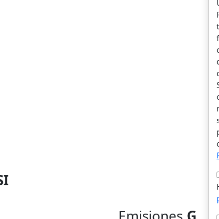
SI
Emisiones
G