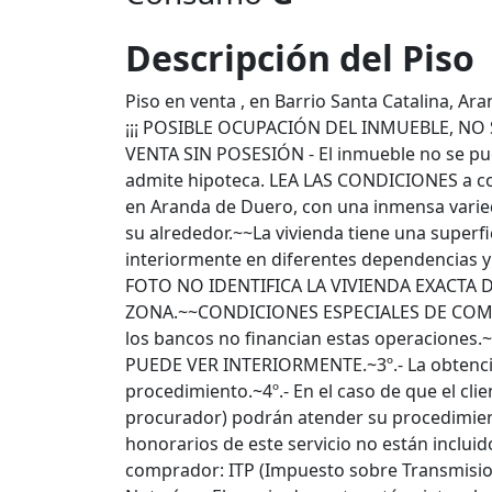
Descripción del Piso
Piso en venta , en Barrio Santa Catalina, A
¡¡¡ POSIBLE OCUPACIÓN DEL INMUEBLE, NO 
VENTA SIN POSESIÓN - El inmueble no se pue
admite hipoteca. LEA LAS CONDICIONES a co
en Aranda de Duero, con una inmensa varied
su alrededor.~~La vivienda tiene una superfi
interiormente en diferentes dependencias y 
FOTO NO IDENTIFICA LA VIVIENDA EXACTA 
ZONA.~~CONDICIONES ESPECIALES DE COMPRA
los bancos no financian estas operaciones
PUEDE VER INTERIORMENTE.~3º.- La obtenció
procedimiento.~4º.- En el caso de que el clie
procurador) podrán atender su procedimiento
honorarios de este servicio no están incluid
comprador: ITP (Impuesto sobre Transmision