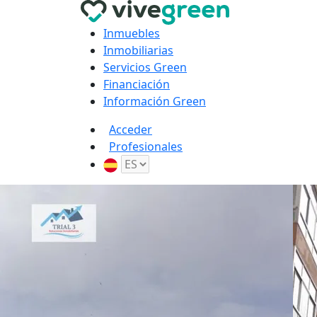
Inmuebles
Inmobiliarias
Servicios Green
Financiación
Información Green
Acceder
Profesionales