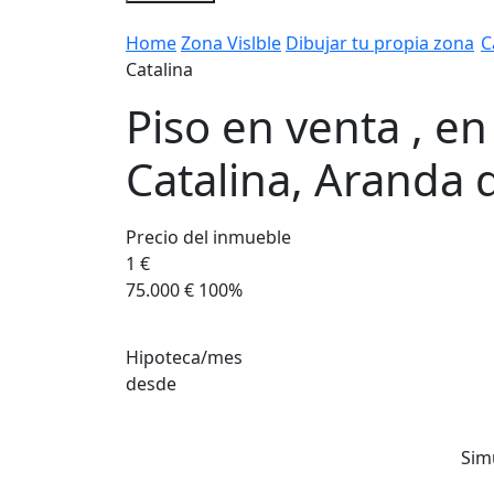
Home
Zona Vislble
Dibujar tu propia zona
C
Catalina
Piso en venta , en
Catalina, Aranda
Precio del inmueble
1 €
75.000 €
100%
Hipoteca/mes
desde
Sim