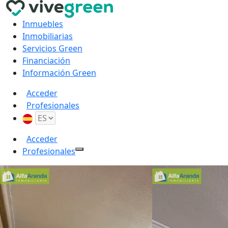
Inmuebles
Inmobiliarias
Servicios Green
Financiación
Información Green
Acceder
Profesionales
Acceder
Profesionales