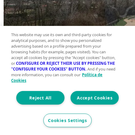
This website may use its own and third-party cookies for
analytical purposes, and to show you personalized
advertising based on a profile prepared from your
browsing habits (for example, pages visited). You can
accept all cookies by pressing the "Accept cookies" button,
or
CONFIGURE OR REJECT THEIR USE BY PRESSING THE
"CONFIGURE YOUR COOKIES" BUTTON.
And if you need
more information, you can consult our
Política de
Cookies
Reject All
Accept Cookies
Cookies Settings