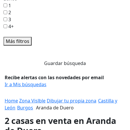
1
2
3
4+
Más filtros
Guardar búsqueda
Recibe alertas con las novedades por email
Ir a Mis búsquedas
Home
Zona Vislble
Dibujar tu propia zona
Castilla y
León
Burgos
Aranda de Duero
2 casas en venta en Aranda