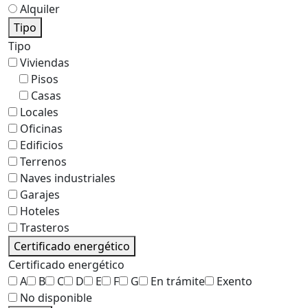
Alquiler
Tipo
Tipo
Viviendas
Pisos
Casas
Locales
Oficinas
Edificios
Terrenos
Naves industriales
Garajes
Hoteles
Trasteros
Certificado energético
Certificado energético
A
B
C
D
E
F
G
En trámite
Exento
No disponible