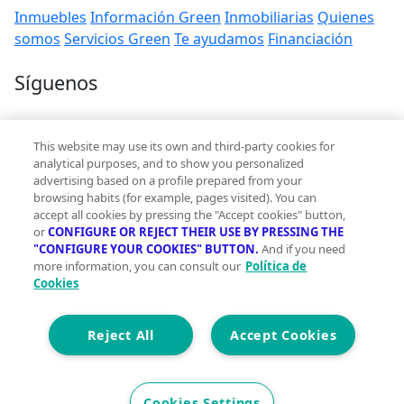
Inmuebles
Información Green
Inmobiliarias
Quienes
somos
Servicios Green
Te ayudamos
Financiación
Síguenos
Contacto
This website may use its own and third-party cookies for
hola@vivegreen.com
analytical purposes, and to show you personalized
advertising based on a profile prepared from your
browsing habits (for example, pages visited). You can
accept all cookies by pressing the "Accept cookies" button,
or
CONFIGURE OR REJECT THEIR USE BY PRESSING THE
"CONFIGURE YOUR COOKIES" BUTTON.
And if you need
more information, you can consult our
Política de
Aviso Legal
Cookies
Condiciones de uso
Politica de privacidad
Política de cookies
Reject All
Accept Cookies
Accesibilidad
© 2026 Vivegreen - Todos los derechos reservados - UCI
Cookies Settings