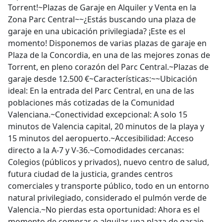
Zona Parc Central~~¿Estás buscando una plaza de
garaje en una ubicación privilegiada? ¡Este es el
momento! Disponemos de varias plazas de garaje en
Plaza de la Concordia, en una de las mejores zonas de
Torrent, en pleno corazón del Parc Central.~Plazas de
This website may use its own and third-party cookies for
garaje desde 12.500 €~Características:~~Ubicación
analytical purposes, and to show you personalized
advertising based on a profile prepared from your
ideal: En la entrada del Parc Central, en una de las
browsing habits (for example, pages visited). You can
poblaciones más cotizadas de la Comunidad
accept all cookies by pressing the "Accept cookies" button,
Valenciana.~Conectividad excepcional: A solo 15
or
CONFIGURE OR REJECT THEIR USE BY PRESSING THE
minutos de Valencia capital, 20 minutos de la playa y
"CONFIGURE YOUR COOKIES" BUTTON.
And if you need
more information, you can consult our
Política de
15 minutos del aeropuerto.~Accesibilidad: Acceso
Cookies
directo a la A-7 y V-36.~Comodidades cercanas:
Colegios (públicos y privados), nuevo centro de salud,
Reject All
Accept Cookies
futura ciudad de la justicia, grandes centros
comerciales y transporte público, todo en un entorno
natural privilegiado, considerado el pulmón verde de
Valencia.~No pierdas esta oportunidad: Ahora es el
Cookies Settings
momento de comprar o alquilar una plaza de garaje
en Torrent. Ya sea para facilitar tu día a día o como