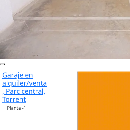
Garaje en
alquiler/venta
, Parc central,
Torrent
Planta -1