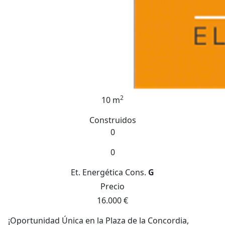
2
10 m
Construidos
0
0
Et. Energética
Cons.
G
Precio
16.000 €
¡Oportunidad Única en la Plaza de la Concordia,
Torrent!~Plazas de Garaje en Alquiler y Venta en la