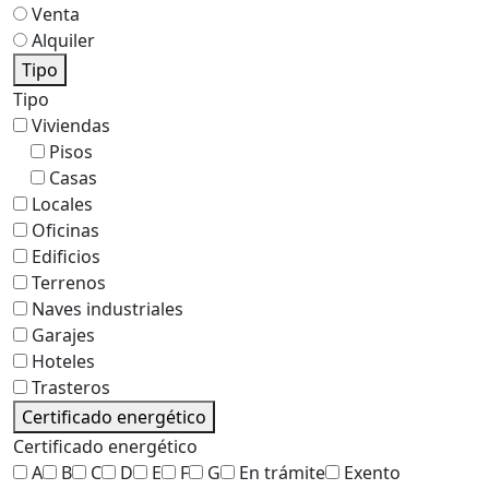
Alquiler
Tipo
Tipo
Viviendas
Pisos
Casas
Locales
Oficinas
Edificios
Terrenos
Naves industriales
Garajes
Hoteles
Trasteros
Certificado energético
Certificado energético
A
B
C
D
E
F
G
En trámite
Exento
No disponible