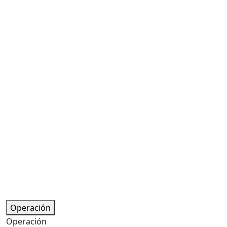
Inmuebles
Inmobiliarias
Servicios Green
Financiación
Información Green
Acceder
Profesionales
Acceder
Profesionales
Operación
Operación
Venta