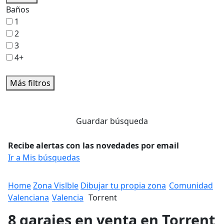
1
2
3
4+
Más filtros
Guardar búsqueda
Recibe alertas con las novedades por email
Ir a Mis búsquedas
Home
Zona Vislble
Dibujar tu propia zona
Comunidad
Valenciana
Valencia
Torrent
8 garajes en venta en Torrent
Más información sobre estos resultados