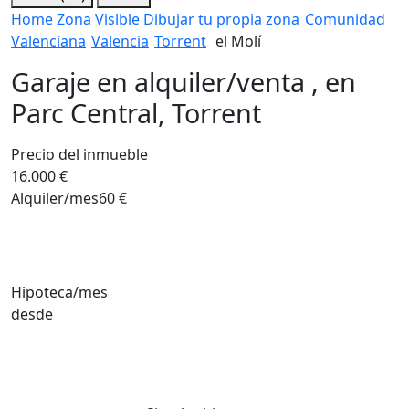
Home
Zona Vislble
Dibujar tu propia zona
Comunidad
Valenciana
Valencia
Torrent
el Molí
Garaje en alquiler/venta , en
Parc Central, Torrent
Precio del inmueble
16.000 €
Alquiler/mes
60 €
Hipoteca/mes
desde