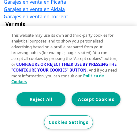
Garajes en venta en Picaña
Garajes en venta en Aldaia
Garajes en venta en Torrent
Ver más
This website may use its own and third-party cookies for
Descubre más garajes en Torrent
analytical purposes, and to show you personalized
Garajes en venta en el Molí, Torrent
advertising based on a profile prepared from your
browsing habits (for example, pages visited). You can
accept all cookies by pressing the "Accept cookies" button,
Otros inmuebles en venta en Torrent
or
CONFIGURE OR REJECT THEIR USE BY PRESSING THE
Pisos en venta en Torrent
"CONFIGURE YOUR COOKIES" BUTTON.
And if you need
more information, you can consult our
Política de
Casas en venta en Torrent
Cookies
Locales en venta en Torrent
Oficinas en venta en Torrent
Edificios en venta en Torrent
Reject All
Accept Cookies
Terrenos en venta en Torrent
Naves industriales en venta en Torrent
Hoteles en venta en Torrent
Cookies Settings
Trasteros en venta en Torrent
Viviendas en venta en Torrent