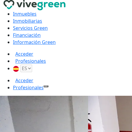
Inmuebles
Inmobiliarias
Servicios Green
Financiación
Información Green
Acceder
Profesionales
Acceder
Profesionales