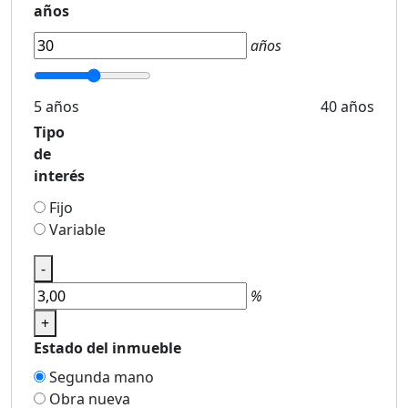
años
años
5 años
40 años
Tipo
de
interés
Fijo
Variable
-
%
+
Estado del inmueble
Segunda mano
Obra nueva