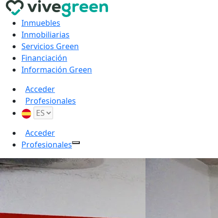
Inmuebles
Inmobiliarias
Servicios Green
Financiación
Información Green
Acceder
Profesionales
Acceder
Profesionales