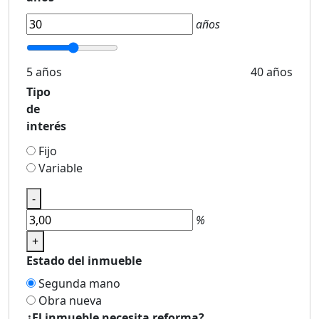
años
5 años
40 años
Tipo
de
interés
Fijo
Variable
-
%
+
Estado del inmueble
Segunda mano
Obra nueva
¿El inmueble necesita reforma?