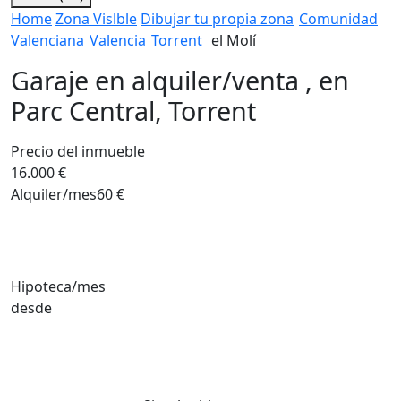
Home
Zona Vislble
Dibujar tu propia zona
Comunidad
Valenciana
Valencia
Torrent
el Molí
Garaje en alquiler/venta , en
Parc Central, Torrent
Precio del inmueble
16.000 €
Alquiler/mes
60 €
Hipoteca/mes
desde