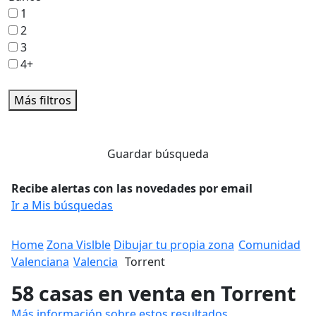
1
2
3
4+
Más filtros
Guardar búsqueda
Recibe alertas con las novedades por email
Ir a Mis búsquedas
Home
Zona Vislble
Dibujar tu propia zona
Comunidad
Valenciana
Valencia
Torrent
58 casas en venta en Torrent
Más información sobre estos resultados