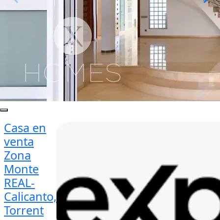
Casa en
venta
Zona
Monte
REAL-
Calicanto,
Torrent