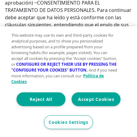
aprobación) ~CONSENTIMIENTO PARA EL
TRATAMIENTO DE DATOS PERSONALES. Para continuar
debe aceptar que ha leído y está conforme con las
cláusulas siguientes, entendiendo que el envío de sus
datos tanto mediante email como mediante el
This website may use its own and third-party cookies for
formulario de contacto de esta web supone el
analytical purposes, and to show you personalized
consentimiento explícito para el tratamiento de los
advertising based on a profile prepared from your
browsing habits (for example, pages visited). You can
mismos en los términos y condiciones aquí expuestos
accept all cookies by pressing the "Accept cookies" button,
así como en nuestra política de privacidad y aviso
or
CONFIGURE OR REJECT THEIR USE BY PRESSING THE
legal. En caso de error, el texto íntegro lo tenemos en
"CONFIGURE YOUR COOKIES" BUTTON.
And if you need
nuestra web.~HOGARABITAT SERVICIOS
more information, you can consult our
Política de
Cookies
INMOBILIARIOS S.L. es responsable del tratamiento de
los datos personales del usuario. Le informa que estos
datos serán tratados de conformidad con lo dispuesto
Reject All
Accept Cookies
en el Reglamento (UE) 2016/679 de 27 de abril de 2016
(GDPR) y la Ley Orgánica 3/2018 de 5 de diciembre
(LOPDGDD), por lo que se le facilita la siguiente
Cookies Settings
información del tratamiento:~Fin del tratamiento:
mantener una relación comercial y el envío de