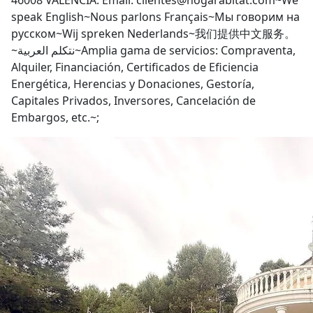
46008 VALENCIA. Email: clientes@hogarabitat.com~We
speak English~Nous parlons Français~Мы говорим на
русском~Wij spreken Nederlands~我们提供中文服务。
~نتكلم العربية~Amplia gama de servicios: Compraventa,
Alquiler, Financiación, Certificados de Eficiencia
Energética, Herencias y Donaciones, Gestoría,
Capitales Privados, Inversores, Cancelación de
Embargos, etc.~;