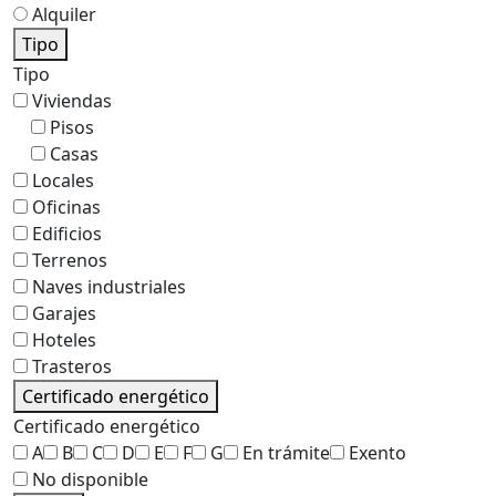
Alquiler
Tipo
Tipo
Viviendas
Pisos
Casas
Locales
Oficinas
Edificios
Terrenos
Naves industriales
Garajes
Hoteles
Trasteros
Certificado energético
Certificado energético
A
B
C
D
E
F
G
En trámite
Exento
No disponible