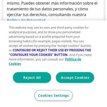
mismo. Puedes obtener más información sobre el
tratamiento de tus datos personales, y cómo
ejercitar tus derechos, consultando nuestra
Política de Privacidad
.
This website may use its own and third-party cookies for
analytical purposes, and to show you personalized
He leído y acepto la
Política de Privacidad para
advertising based on a profile prepared from your
Usuarios
browsing habits (for example, pages visited). You can
accept all cookies by pressing the "Accept cookies" button,
or
CONFIGURE OR REJECT THEIR USE BY PRESSING THE
"CONFIGURE YOUR COOKIES" BUTTON.
And if you need
He leído y acepto las
Condiciones de Uso para
more information, you can consult our
Política de
Usuarios
Cookies
Adicionalmente, autorizo a UCI SPPI para que
Reject All
Accept Cookies
comunique mis datos personales a Unión de
Créditos Inmobiliarios SA EFC (UCI) para que me
facilite información sobre productos y servicios de
Cookies Settings
financiación, y conocer mi valoración sobre los
mismos. Puedes obtener más información sobre el