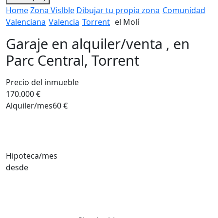
Home
Zona Vislble
Dibujar tu propia zona
Comunidad
Valenciana
Valencia
Torrent
el Molí
Garaje en alquiler/venta , en
Parc Central, Torrent
Precio del inmueble
170.000 €
Alquiler/mes
60 €
Hipoteca/mes
desde