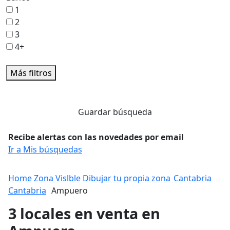
1
2
3
4+
Más filtros
Guardar búsqueda
Recibe alertas con las novedades por email
Ir a Mis búsquedas
Home
Zona Vislble
Dibujar tu propia zona
Cantabria
Cantabria
Ampuero
3 locales en venta en