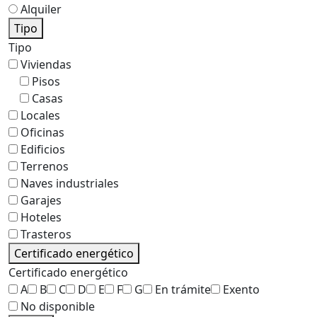
Alquiler
Tipo
Tipo
Viviendas
Pisos
Casas
Locales
Oficinas
Edificios
Terrenos
Naves industriales
Garajes
Hoteles
Trasteros
Certificado energético
Certificado energético
A
B
C
D
E
F
G
En trámite
Exento
No disponible