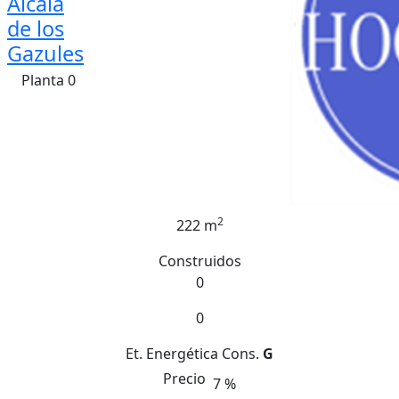
Alcala
de los
Gazules
Planta 0
2
222 m
Construidos
0
0
Et. Energética
Cons.
G
Precio
7 %