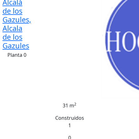
Alcalá
de los
Gazules,
Alcala
de los
Gazules
Planta 0
2
31 m
Construidos
1
0