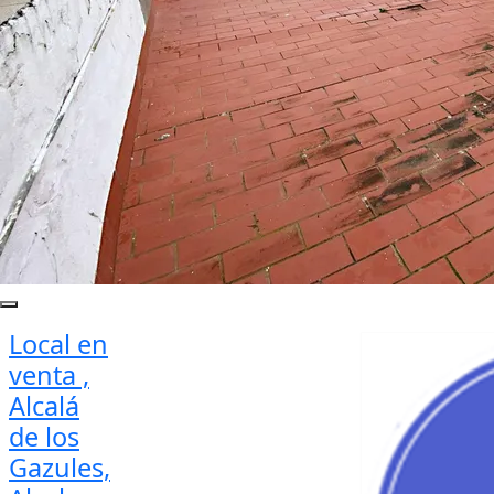
Local en
venta ,
Alcalá
de los
Gazules,