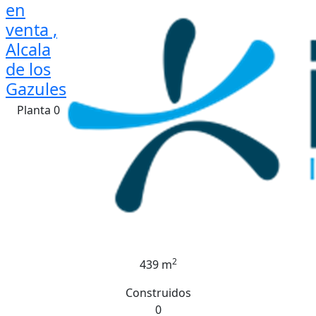
en
venta ,
Alcala
de los
Gazules
Planta 0
2
439 m
Construidos
0