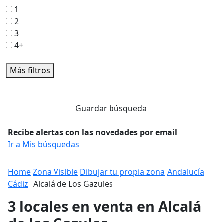
1
2
3
4+
Más filtros
Guardar búsqueda
Recibe alertas con las novedades por email
Ir a Mis búsquedas
Home
Zona Vislble
Dibujar tu propia zona
Andalucía
Cádiz
Alcalá de Los Gazules
3 locales en venta en Alcalá