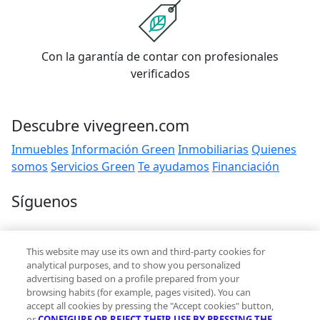
Con la garantía de contar con profesionales
verificados
Descubre vivegreen.com
Inmuebles
Información Green
Inmobiliarias
Quienes
somos
Servicios Green
Te ayudamos
Financiación
Síguenos
Contacto
This website may use its own and third-party cookies for
hola@vivegreen.com
analytical purposes, and to show you personalized
advertising based on a profile prepared from your
browsing habits (for example, pages visited). You can
accept all cookies by pressing the "Accept cookies" button,
or
CONFIGURE OR REJECT THEIR USE BY PRESSING THE