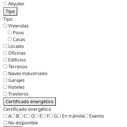
Alquiler
Tipo
Tipo
Viviendas
Pisos
Casas
Locales
Oficinas
Edificios
Terrenos
Naves industriales
Garajes
Hoteles
Trasteros
Certificado energético
Certificado energético
A
B
C
D
E
F
G
En trámite
Exento
No disponible