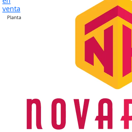
en
venta
Planta