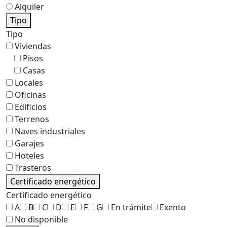
Alquiler
Tipo
Tipo
Viviendas
Pisos
Casas
Locales
Oficinas
Edificios
Terrenos
Naves industriales
Garajes
Hoteles
Trasteros
Certificado energético
Certificado energético
A
B
C
D
E
F
G
En trámite
Exento
No disponible