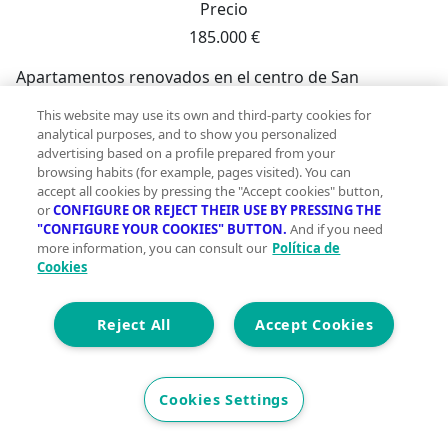
Precio
185.000 €
Apartamentos renovados en el centro de San
Fulgencio Apartamentos con piscina comunitaria en
This website may use its own and third-party cookies for
una ubicación céntrica Esta urbanización residencial
analytical purposes, and to show you personalized
regenerada en San Fulgencio, Alicante, ofrece una
advertising based on a profile prepared from your
oportunidad única de adquirir un apartamento
browsing habits (for example, pages visited). You can
accept all cookies by pressing the "Accept cookies" button,
totalmente renovado en una localidad española bien
or
CONFIGURE OR REJECT THEIR USE BY PRESSING THE
establecida, cerca de las playas de la Costa Blanca.
"CONFIGURE YOUR COOKIES" BUTTON.
And if you need
Construido originalmente en 2009 y ahora
more information, you can consult our
Política de
completamente actualizado y acabado, el proyecto
Cookies
consta de apartamentos de 1, 2 y 3 dormitorios
distribuidos en solo dos plantas, lo que crea una
Reject All
Accept Cookies
comunidad privada y de baja densidad. Situado en el
corazón de la ciudad, el complejo residencial se
encuentra a poca distancia de todos los servicios
Cookies Settings
esenciales, lo que lo hace ideal para vivir de forma
permanente, para uso vacacional o como inversión