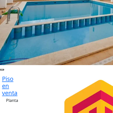
Piso
en
venta
Planta