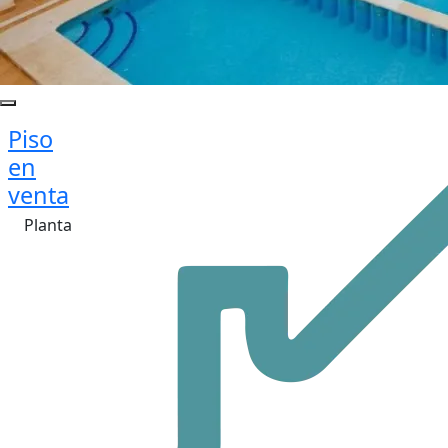
Piso
en
venta
Planta