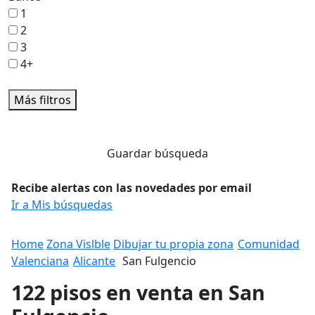
1
2
3
4+
Más filtros
Guardar búsqueda
Recibe alertas con las novedades por email
Ir a Mis búsquedas
Home
Zona Vislble
Dibujar tu propia zona
Comunidad
Valenciana
Alicante
San Fulgencio
122 pisos en venta en San