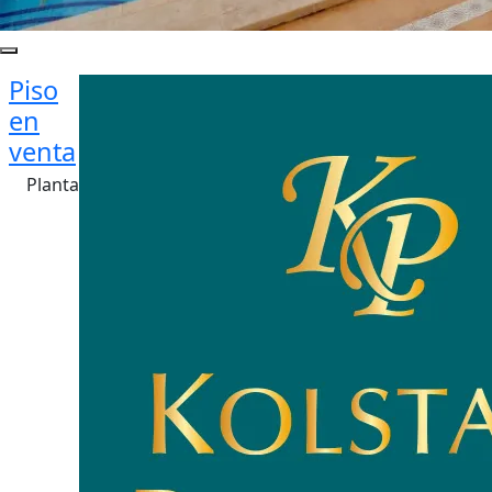
Piso
en
venta
Planta