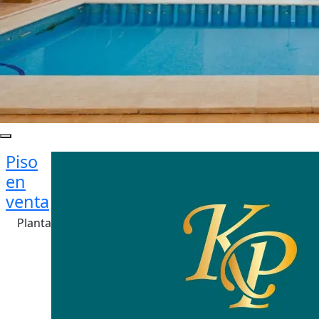
Piso
en
venta
Planta