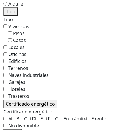
Alquiler
Tipo
Tipo
Viviendas
Pisos
Casas
Locales
Oficinas
Edificios
Terrenos
Naves industriales
Garajes
Hoteles
Trasteros
Certificado energético
Certificado energético
A
B
C
D
E
F
G
En trámite
Exento
No disponible