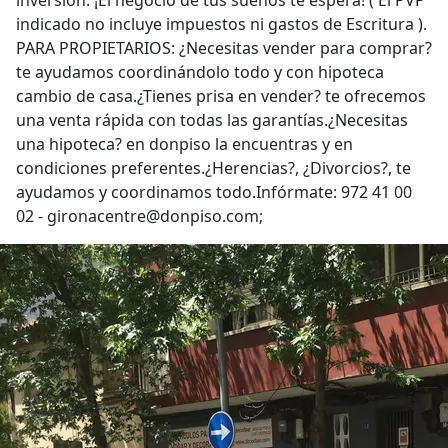
inversión. ¡El negocio de tus sueños te espera! ( El PVP
indicado no incluye impuestos ni gastos de Escritura ).
PARA PROPIETARIOS: ¿Necesitas vender para comprar?
te ayudamos coordinándolo todo y con hipoteca
cambio de casa.¿Tienes prisa en vender? te ofrecemos
una venta rápida con todas las garantías.¿Necesitas
una hipoteca? en donpiso la encuentras y en
condiciones preferentes.¿Herencias?, ¿Divorcios?, te
ayudamos y coordinamos todo.Infórmate: 972 41 00
02 - gironacentre@donpiso.com;