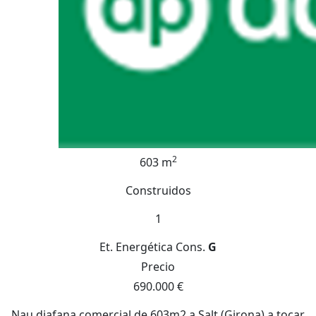
2
603 m
Construidos
1
Et. Energética
Cons.
G
Precio
690.000 €
Nau diafana comercial de 603m2 a Salt (Girona) a tocar