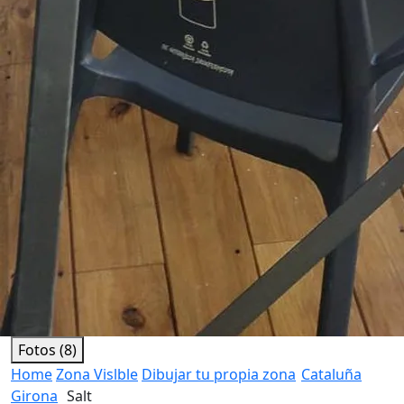
Fotos (8)
Home
Zona Vislble
Dibujar tu propia zona
Cataluña
Girona
Salt