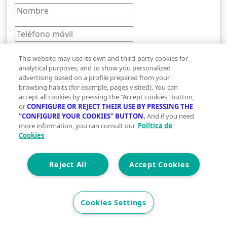
This website may use its own and third-party cookies for
analytical purposes, and to show you personalized
advertising based on a profile prepared from your
browsing habits (for example, pages visited). You can
accept all cookies by pressing the "Accept cookies" button,
UCI SPPI («UCI Servicios para Profesionales
or
CONFIGURE OR REJECT THEIR USE BY PRESSING THE
"CONFIGURE YOUR COOKIES" BUTTON.
And if you need
Inmobiliarios / Vivegreen») tratará los datos
more information, you can consult our
Política de
personales que has facilitado a través del presente
Cookies
formulario con la finalidad de gestionar tu solicitud
de contacto. Facilitaremos tus datos de contacto a
Reject All
Accept Cookies
donpiso Girona Centre, legitimado por el
consentimiento otorgado mediante la remisión del
mismo. Puedes obtener más información sobre el
Cookies Settings
tratamiento de tus datos personales, y cómo
ejercitar tus derechos, consultando nuestra