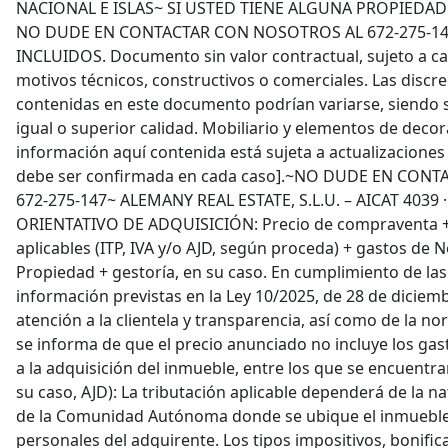
NACIONAL E ISLAS~ SI USTED TIENE ALGUNA PROPIEDAD
NO DUDE EN CONTACTAR CON NOSOTROS AL 672-275-1
INCLUIDOS. Documento sin valor contractual, sujeto a ca
motivos técnicos, constructivos o comerciales. Las discre
contenidas en este documento podrían variarse, siendo s
igual o superior calidad. Mobiliario y elementos de decor
información aquí contenida está sujeta a actualizaciones 
debe ser confirmada en cada caso].~NO DUDE EN CON
672-275-147~ ALEMANY REAL ESTATE, S.L.U. – AICAT 4039 ·
ORIENTATIVO DE ADQUISICIÓN: Precio de compraventa +
aplicables (ITP, IVA y/o AJD, según proceda) + gastos de N
Propiedad + gestoría, en su caso. En cumplimiento de las
información previstas en la Ley 10/2025, de 28 de diciemb
atención a la clientela y transparencia, así como de la nor
se informa de que el precio anunciado no incluye los ga
a la adquisición del inmueble, entre los que se encuentran
su caso, AJD): La tributación aplicable dependerá de la na
de la Comunidad Autónoma donde se ubique el inmueble y
personales del adquirente. Los tipos impositivos, bonifica