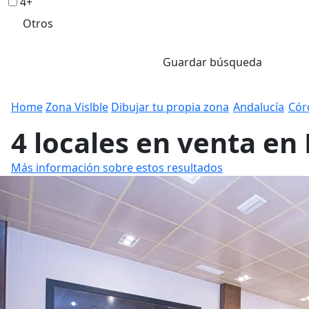
4+
Otros
Guardar búsqueda
Home
Zona Vislble
Dibujar tu propia zona
Andalucía
Cór
4 locales en venta en
Más información sobre estos resultados