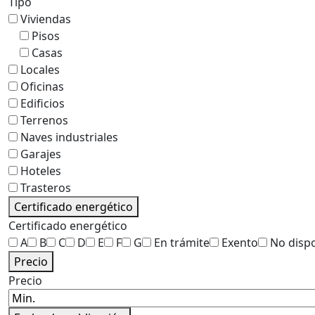
Tipo
Viviendas
Pisos
Casas
Locales
Oficinas
Edificios
Terrenos
Naves industriales
Garajes
Hoteles
Trasteros
Certificado energético
Certificado energético
A
B
C
D
E
F
G
En trámite
Exento
No disp
Precio
Precio