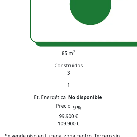
2
85 m
Construidos
3
1
Et. Energética
No disponible
Precio
9 %
99.900 €
109.900 €
Se vende piso en Lucena, zona centro. Tercero sin