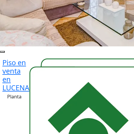
Piso en
venta
en
LUCENA
Planta