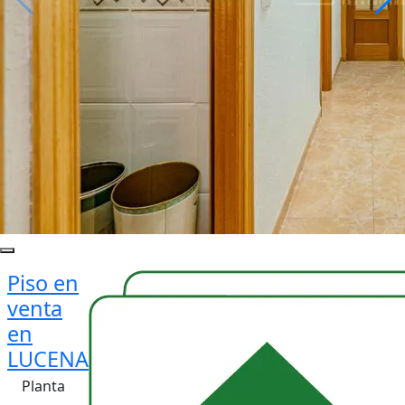
Piso en
venta
en
LUCENA
Planta