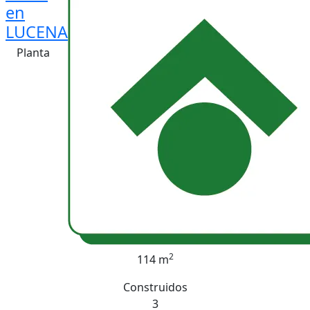
en
LUCENA
Planta
2
114 m
Construidos
3