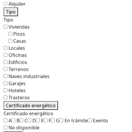
Alquiler
Tipo
Tipo
Viviendas
Pisos
Casas
Locales
Oficinas
Edificios
Terrenos
Naves industriales
Garajes
Hoteles
Trasteros
Certificado energético
Certificado energético
A
B
C
D
E
F
G
En trámite
Exento
No disponible