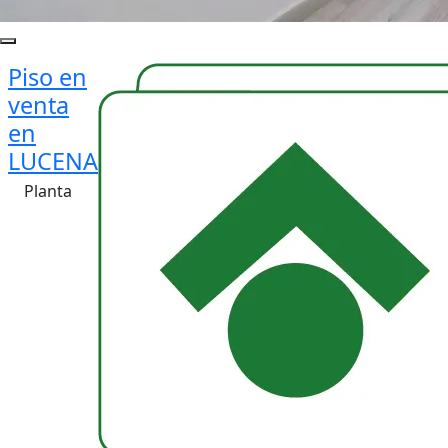
Piso en
venta
en
LUCENA
Planta