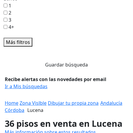
1
2
3
4+
Más filtros
Guardar búsqueda
Recibe alertas con las novedades por email
Ir a Mis búsquedas
Home
Zona Vislble
Dibujar tu propia zona
Andalucía
Córdoba
Lucena
36 pisos en venta en Lucena
Más información sobre estos resultados