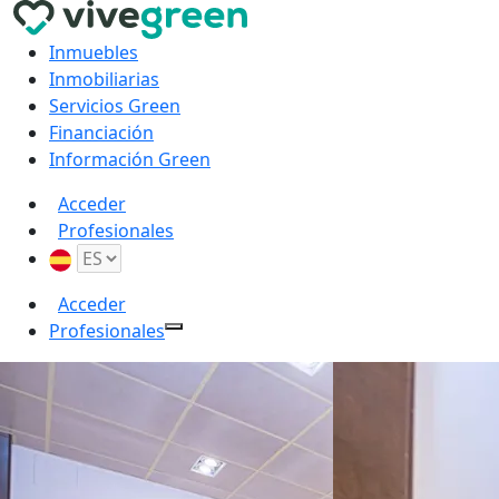
Inmuebles
Inmobiliarias
Servicios Green
Financiación
Información Green
Acceder
Profesionales
Acceder
Profesionales