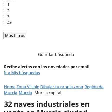
1
2
3
4+
Más filtros
Guardar búsqueda
Recibe alertas con las novedades por email
Ir a Mis búsquedas
Home
Zona Vislble
Dibujar tu propia zona
Región de
Murcia
Murcia
Murcia capital
32 naves industriales en