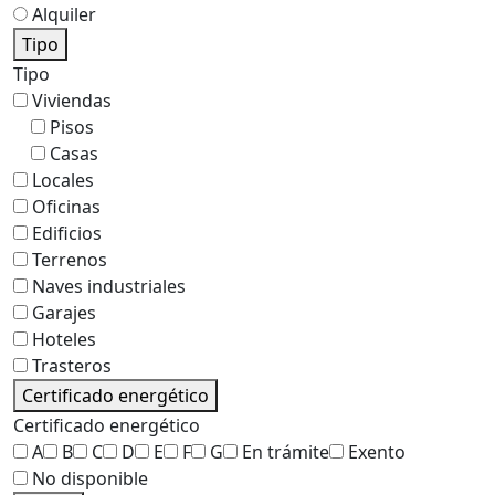
Alquiler
Tipo
Tipo
Viviendas
Pisos
Casas
Locales
Oficinas
Edificios
Terrenos
Naves industriales
Garajes
Hoteles
Trasteros
Certificado energético
Certificado energético
A
B
C
D
E
F
G
En trámite
Exento
No disponible