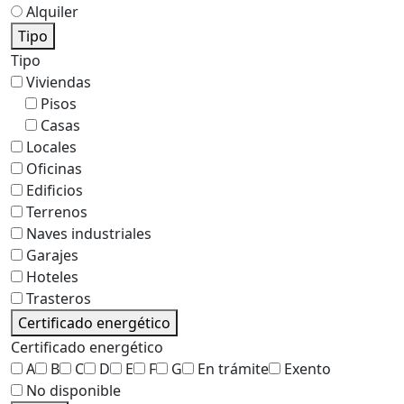
Alquiler
Tipo
Tipo
Viviendas
Pisos
Casas
Locales
Oficinas
Edificios
Terrenos
Naves industriales
Garajes
Hoteles
Trasteros
Certificado energético
Certificado energético
A
B
C
D
E
F
G
En trámite
Exento
No disponible