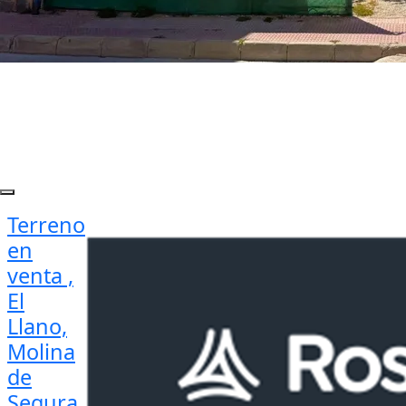
Terreno
en
venta ,
El
Llano,
Molina
de
Segura