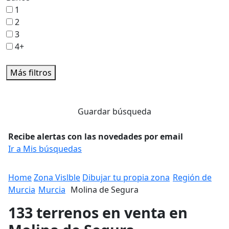
1
2
3
4+
Más filtros
Guardar búsqueda
Recibe alertas con las novedades por email
Ir a Mis búsquedas
Home
Zona Vislble
Dibujar tu propia zona
Región de
Murcia
Murcia
Molina de Segura
133 terrenos en venta en