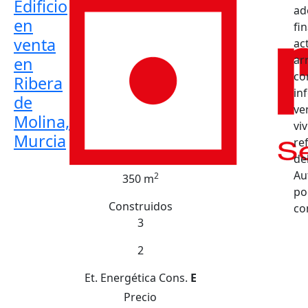
Edificio
ad
en
fi
venta
ac
ar
en
co
Ribera
in
de
ve
Molina,
vi
Murcia
re
de
Au
2
350 m
po
Construidos
co
3
2
Et. Energética
Cons.
E
Precio