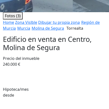
Fotos (3)
Home
Zona Vislble
Dibujar tu propia zona
Región de
Murcia
Murcia
Molina de Segura
Torrealta
Edificio en venta en Centro,
Molina de Segura
Precio del inmueble
240.000 €
Hipoteca/mes
desde