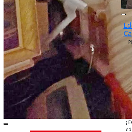
Ed
Ca
P
¡ 
ed