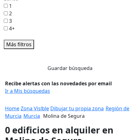
1
2
3
4+
Más filtros
Guardar búsqueda
Recibe alertas con las novedades por email
Ir a Mis búsquedas
Home
Zona Vislble
Dibujar tu propia zona
Región de
Murcia
Murcia
Molina de Segura
0 edificios en alquiler en