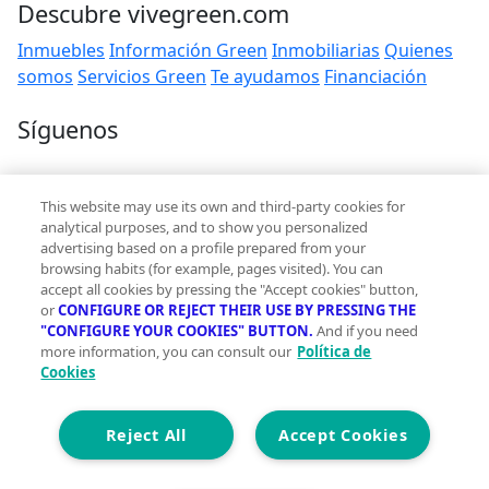
Descubre vivegreen.com
Inmuebles
Información Green
Inmobiliarias
Quienes
somos
Servicios Green
Te ayudamos
Financiación
Síguenos
Contacto
This website may use its own and third-party cookies for
hola@vivegreen.com
analytical purposes, and to show you personalized
advertising based on a profile prepared from your
browsing habits (for example, pages visited). You can
accept all cookies by pressing the "Accept cookies" button,
or
CONFIGURE OR REJECT THEIR USE BY PRESSING THE
"CONFIGURE YOUR COOKIES" BUTTON.
And if you need
more information, you can consult our
Política de
Aviso Legal
Cookies
Condiciones de uso
Politica de privacidad
Política de cookies
Reject All
Accept Cookies
Accesibilidad