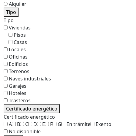
Alquiler
Tipo
Tipo
Viviendas
Pisos
Casas
Locales
Oficinas
Edificios
Terrenos
Naves industriales
Garajes
Hoteles
Trasteros
Certificado energético
Certificado energético
A
B
C
D
E
F
G
En trámite
Exento
No disponible