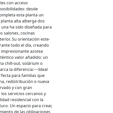
les con acceso
 posibilidades: desde
Completa esta planta un
planta alta alberga dos
da una ha sido diseñada para
s salones, cocinas
erior. Su orientación este-
rante todo el día, creando
a impresionante azotea
uténtico valor añadido: un
na chill-out, solárium o
rca la diferencia:~~Ideal
fecta para familias que
a, redistribución o nueva
ervado y con gran
los servicios cercanos y
idad residencial con la
turo. Un espacio para crear,
miento de las obligaciones