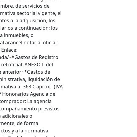
embre, de servicios de
mativa sectorial vigente, el
tes a la adquisición, los
arlos a continuación; los
 a inmuebles, o
 arancel notarial oficial:
 Enlace:
nda/~*Gastos de Registro
el oficial: ANEXO I, del
e anterior~*Gastos de
inistrativa, liquidación de
mativa a [363 € aprox.] (IVA
~*Honorarios Agencia del
 comprador: La agencia
 acompañamiento previstos
os adicionales o
amente, de forma
actos y a la normativa