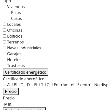
Tipo
Viviendas
Pisos
Casas
Locales
Oficinas
Edificios
Terrenos
Naves industriales
Garajes
Hoteles
Trasteros
Certificado energético
Certificado energético
A
B
C
D
E
F
G
En trámite
Exento
No disp
Precio
Precio