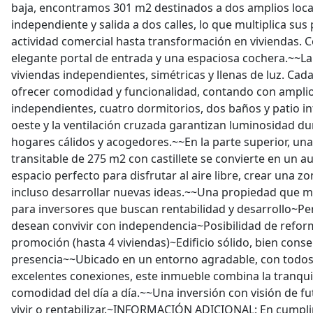
baja, encontramos 301 m2 destinados a dos amplios loca
independiente y salida a dos calles, lo que multiplica sus
actividad comercial hasta transformación en viviendas. 
elegante portal de entrada y una espaciosa cochera.~~La 
viviendas independientes, simétricas y llenas de luz. Ca
ofrecer comodidad y funcionalidad, contando con amplio
independientes, cuatro dormitorios, dos baños y patio int
oeste y la ventilación cruzada garantizan luminosidad du
hogares cálidos y acogedores.~~En la parte superior, un
transitable de 275 m2 con castillete se convierte en un a
espacio perfecto para disfrutar al aire libre, crear una zo
incluso desarrollar nuevas ideas.~~Una propiedad que ma
para inversores que buscan rentabilidad y desarrollo~Per
desean convivir con independencia~Posibilidad de reform
promoción (hasta 4 viviendas)~Edificio sólido, bien cons
presencia~~Ubicado en un entorno agradable, con todos 
excelentes conexiones, este inmueble combina la tranquil
comodidad del día a día.~~Una inversión con visión de fu
vivir o rentabilizar.~INFORMACIÓN ADICIONAL: En cumpli