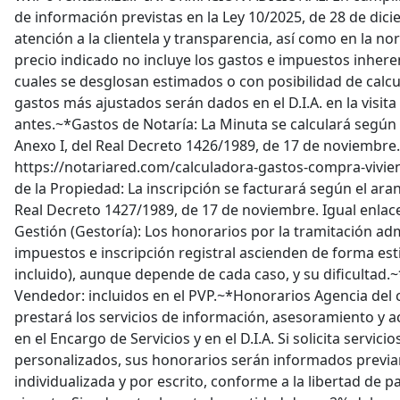
de información previstas en la Ley 10/2025, de 28 de dici
atención a la clientela y transparencia, así como en la nor
precio indicado no incluye los gastos e impuestos inheren
cuales se desglosan estimados o con posibilidad de calcul
gastos más ajustados serán dados en el D.I.A. en la visita
antes.~*Gastos de Notaría: La Minuta se calculará según al
Anexo I, del Real Decreto 1426/1989, de 17 de noviembre.
https://notariared.com/calculadora-gastos-compra-vivie
de la Propiedad: La inscripción se facturará según el aranc
Real Decreto 1427/1989, de 17 de noviembre. Igual enlac
Gestión (Gestoría): Los honorarios por la tramitación adm
impuestos e inscripción registral ascienden de forma esti
incluido), aunque depende de cada caso, y su dificultad.
Vendedor: incluidos en el PVP.~*Honorarios Agencia del
prestará los servicios de información, asesoramiento y
en el Encargo de Servicios y en el D.I.A. Si solicita servici
personalizados, sus honorarios serán informados previ
individualizada y por escrito, conforme a la libertad de p