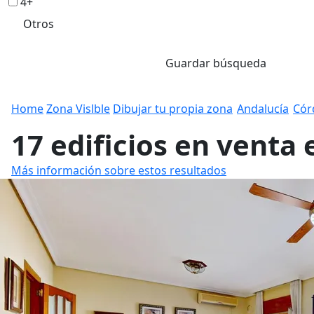
4+
Otros
Guardar búsqueda
Home
Zona Vislble
Dibujar tu propia zona
Andalucía
Cór
17 edificios en venta
Más información sobre estos resultados