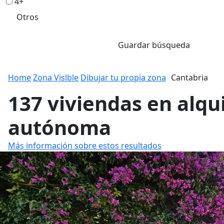
4+
Otros
Guardar búsqueda
Home
Zona Vislble
Dibujar tu propia zona
Cantabria
137 viviendas en alq
autónoma
Más información sobre estos resultados