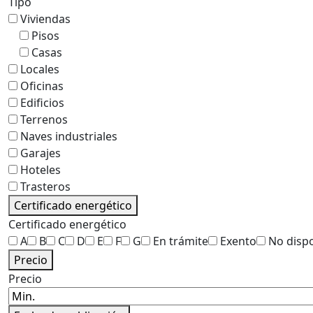
Tipo
Viviendas
Pisos
Casas
Locales
Oficinas
Edificios
Terrenos
Naves industriales
Garajes
Hoteles
Trasteros
Certificado energético
Certificado energético
A
B
C
D
E
F
G
En trámite
Exento
No disp
Precio
Precio