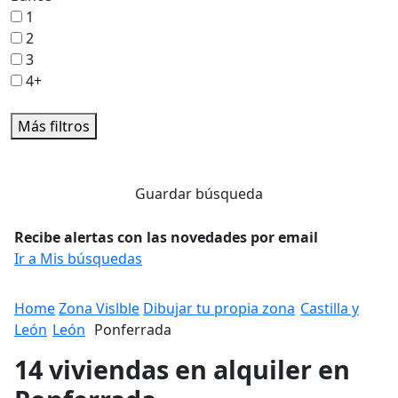
1
2
3
4+
Más filtros
Guardar búsqueda
Recibe alertas con las novedades por email
Ir a Mis búsquedas
Home
Zona Vislble
Dibujar tu propia zona
Castilla y
León
León
Ponferrada
14 viviendas en alquiler en