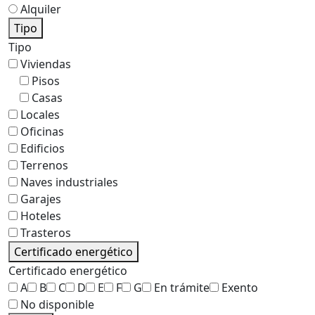
Alquiler
Tipo
Tipo
Viviendas
Pisos
Casas
Locales
Oficinas
Edificios
Terrenos
Naves industriales
Garajes
Hoteles
Trasteros
Certificado energético
Certificado energético
A
B
C
D
E
F
G
En trámite
Exento
No disponible