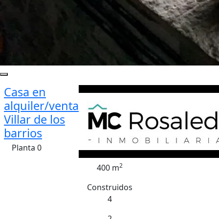
Casa en
alquiler/venta
Villar de los
barrios
Planta 0
2
400 m
Construidos
4
2