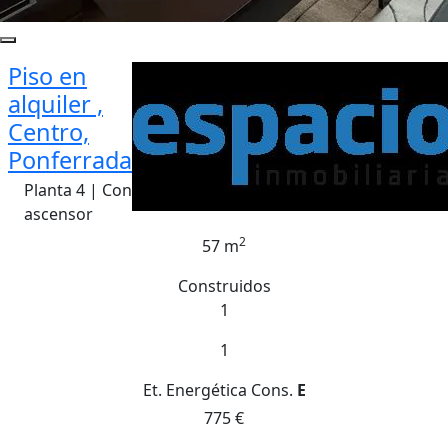
Piso en
alquiler ,
Centro,
Ponferrada
Planta 4 | Con
ascensor
2
57 m
Construidos
1
1
Et. Energética
Cons.
E
775 €